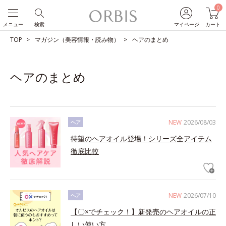
0
メニュー
検索
マイページ
カート
TOP
マガジン（美容情報・読み物）
ヘアのまとめ
ヘアのまとめ
NEW
2026/08/03
ヘア
待望のヘアオイル登場！シリーズ全アイテム
徹底比較
NEW
2026/07/10
ヘア
【〇×でチェック！】新発売のヘアオイルの正
しい使い方