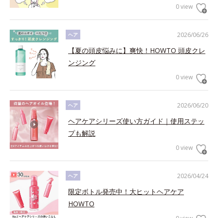
0 view
2026/06/26
ヘア
【夏の頭皮悩みに】爽快！HOWTO 頭皮クレ
ンジング
0 view
2026/06/20
ヘア
ヘアケアシリーズ使い方ガイド｜使用ステッ
プも解説
0 view
2026/04/24
ヘア
限定ボトル発売中！大ヒットヘアケア
HOWTO