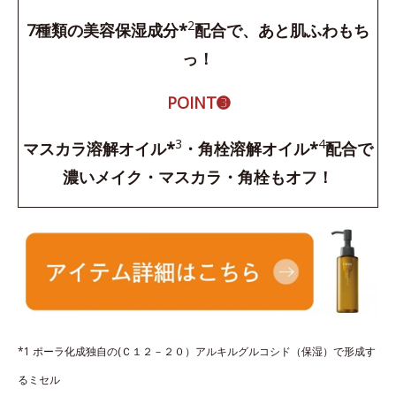
2
7種類の美容保湿成分*
配合で、あと肌ふわもち
っ！
POINT➌
3
4
マスカラ溶解オイル*
・角栓溶解オイル*
配合で
濃いメイク・マスカラ・角栓もオフ！
*1 ポーラ化成独自の(Ｃ１２－２０）アルキルグルコシド（保湿）で形成す
るミセル