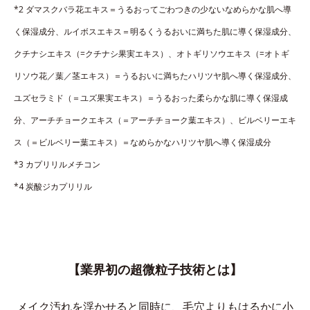
*2 ダマスクバラ花エキス＝うるおってごわつきの少ないなめらかな肌へ導
く保湿成分、ルイボスエキス＝明るくうるおいに満ちた肌に導く保湿成分、
クチナシエキス（=クチナシ果実エキス）、オトギリソウエキス（=オトギ
リソウ花／葉／茎エキス）＝うるおいに満ちたハリツヤ肌へ導く保湿成分、
ユズセラミド（＝ユズ果実エキス）＝うるおった柔らかな肌に導く保湿成
分、アーチチョークエキス（＝アーチチョーク葉エキス）、ビルベリーエキ
ス（＝ビルベリー葉エキス）＝なめらかなハリツヤ肌へ導く保湿成分
*3 カプリリルメチコン
*4 炭酸ジカプリリル
【業界初の超微粒子技術とは】
メイク汚れを浮かせると同時に、
毛穴よりもはるかに小