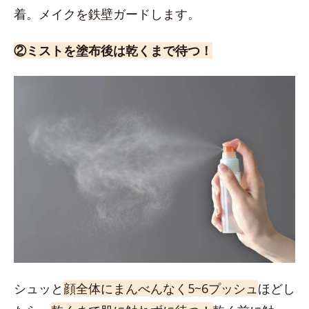
着。メイクを鉄壁ガードします。
②ミストを塗布後は乾くまで待つ！
シュッと
顔全体にまんべんなく5~6プッシュ
ほどし