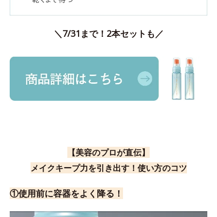
＼7/31まで！2本セットも／
【美容のプロが直伝】
メイクキープ力を引き出す！使い方のコツ
①使用前に容器をよく降る！