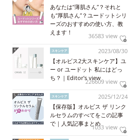
あなたは“薄肌さん”？それと
も“厚肌さん”？ユードットシリ
ーズのおすすめの使い方、教
えます！
36583 view
2023/08/30
スキンケア
【オルビス2大スキンケア】ユ
ー or ユードット 私にはどっ
ち？｜Editor’s view
226609 view
2025/12/24
スキンケア
【保存版】オルビス ザ リンク
ルセラムのすべてをこの記事
で｜人気記事まとめ
1033 view