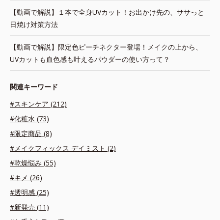
【動画で解説】１本で全身UVカット！お出かけ先の、ササっと
日焼け対策方法
【動画で解説】限定色ピーチネクター登場！メイクの上から、
UVカットも血色感も叶えるパウダーの使い方って？
関連キーワード
#スキンケア (212)
#化粧水 (73)
#限定商品 (8)
#メイクフィックス デイミスト (2)
#乾燥悩み (55)
#キメ (26)
#透明感 (25)
#新発売 (11)