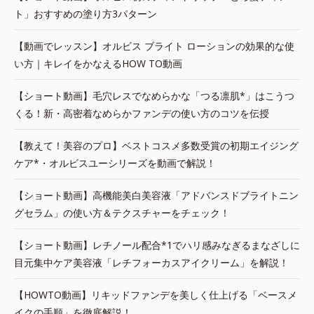
ト」おすすめの塗り方3パターン
【動画でレッスン】オルビス ブライト ローションの効果的な使
い方｜キレイをかなえるHOW TO動画
【ショート動画】毛穴レスでなめらかな「つる凛肌*」はこうつ
くる！新・高密着なめらかファンデの使い方のコツを伝授
【教えて！美容のプロ】ベストコスメ多数受賞の初期エイジング
ケア*・オルビスユーシリーズを動画で解説！
【ショート動画】高機能美白美容液「アドバンスドブライトニン
グセラム」の使い方＆テクスチャーをチェック！
【ショート動画】レチノール配合*1でハリ感みなぎるまなざしに
目元集中ケア美容液「レチフォーカスアイクリーム」を解説！
【HOWTO動画】リキッドファンデを美しく仕上げる「ベースメ
イクの手順」を徹底解説！