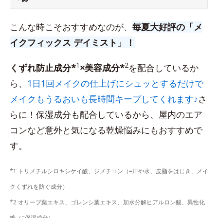
こんな時こそおすすめなのが、
毎夏大好評の「メ
イクフィックス デイミスト」！
1
2
くずれ防止成分*
×美容成分*
を配合しているか
ら、
1日1回メイクの仕上げにシュッとするだけで
メイクもうるおいも長時間キープしてくれます♪
さ
らに！保湿成分も配合しているから、屋内のエア
コンなど意外と気になる乾燥悩みにもおすすめで
す。
*1 トリメチルシロキシケイ酸、ジメチコン（=汗や水、皮脂をはじき、メイ
クくずれを防ぐ成分）
*2 オリーブ葉エキス、ゴレンシ葉エキス、加水分解ヒアルロン酸、異性化
糖（=保湿成分）