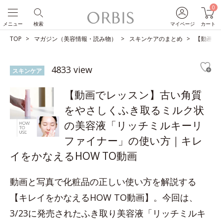
0
メニュー
検索
マイページ
カート
TOP
マガジン（美容情報・読み物）
スキンケアのまとめ
【動画で
4833 view
スキンケア
【動画でレッスン】古い角質
をやさしくふき取るミルク状
の美容液「リッチミルキーリ
ファイナー」の使い方｜キレ
イをかなえるHOW TO動画
動画と写真で化粧品の正しい使い方を解説する
【キレイをかなえるHOW TO動画】。今回は、
3/23に発売されたふき取り美容液「リッチミルキ