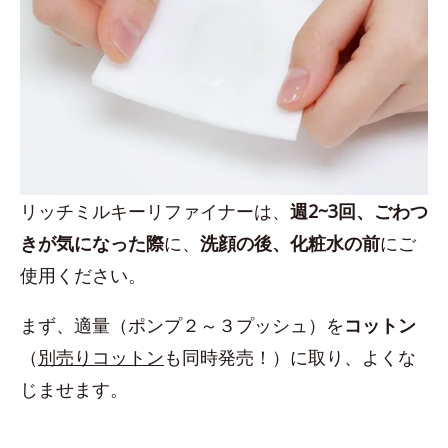
リッチミルキーリファイナーは、
週2~3回、ごわつ
きが気になった際
に、
洗顔の後、化粧水の前
にご
使用ください。
まず、適量（ポンプ２～３プッシュ）を
コットン
（
別売りコットン
も同時発売！）に取り、よくな
じませます。