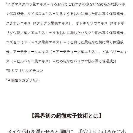
*2 ダマスクバラ花エキス＝うるおってごわつきの少ないなめらかな肌へ導
く保湿成分、ルイボスエキス＝明るくうるおいに満ちた肌に導く保湿成分、
クチナシエキス（=クチナシ果実エキス）、オトギリソウエキス（=オトギ
リソウ花／葉／茎エキス）＝うるおいに満ちたハリツヤ肌へ導く保湿成分、
ユズセラミド（＝ユズ果実エキス）＝うるおった柔らかな肌に導く保湿成
分、アーチチョークエキス（＝アーチチョーク葉エキス）、ビルベリーエキ
ス（＝ビルベリー葉エキス）＝なめらかなハリツヤ肌へ導く保湿成分
*3 カプリリルメチコン
*4 炭酸ジカプリリル
【業界初の超微粒子技術とは】
メイク汚れを浮かせると同時に、
毛穴よりもはるかに小