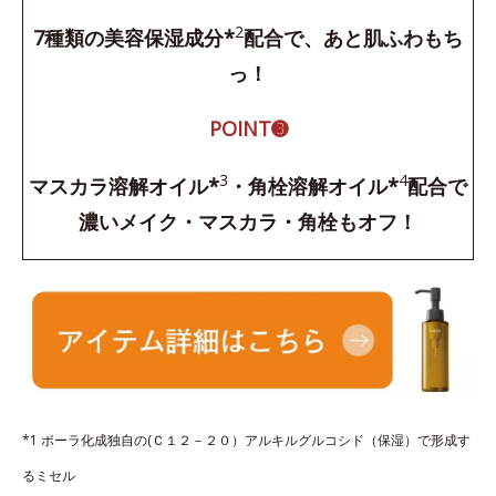
2
7種類の美容保湿成分*
配合で、あと肌ふわもち
っ！
POINT➌
3
4
マスカラ溶解オイル*
・角栓溶解オイル*
配合で
濃いメイク・マスカラ・角栓もオフ！
*1 ポーラ化成独自の(Ｃ１２－２０）アルキルグルコシド（保湿）で形成す
るミセル