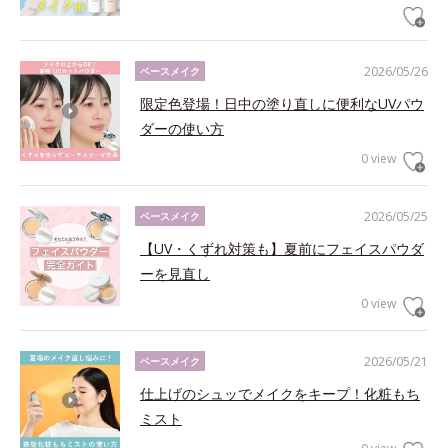
2026/05/26
ベースメイク
限定色登場！日中の塗り直しに便利なUVパウ
ダーの使い方
0 view
2026/05/25
ベースメイク
【UV・くずれ対策も】夏前にフェイスパウダ
ーを見直し
0 view
2026/05/21
ベースメイク
仕上げのシュッでメイクをキープ！化粧もち
ミスト