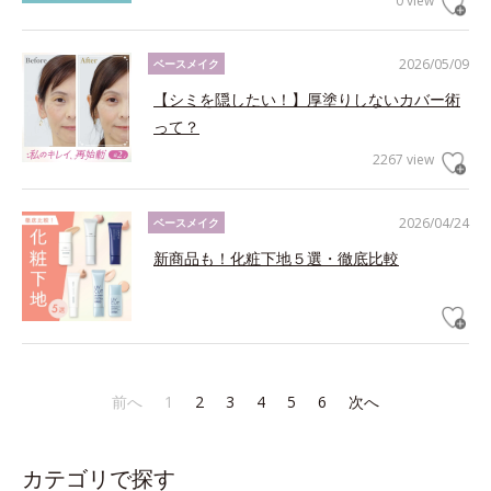
0 view
2026/05/09
ベースメイク
【シミを隠したい！】厚塗りしないカバー術
って？
2267 view
2026/04/24
ベースメイク
新商品も！化粧下地５選・徹底比較
前へ
1
2
3
4
5
6
次へ
カテゴリで探す