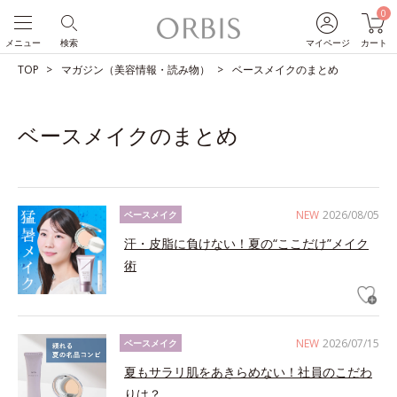
0
メニュー
検索
マイページ
カート
TOP
マガジン（美容情報・読み物）
ベースメイクのまとめ
ベースメイクのまとめ
NEW
2026/08/05
ベースメイク
汗・皮脂に負けない！夏の“ここだけ”メイク
術
NEW
2026/07/15
ベースメイク
夏もサラリ肌をあきらめない！社員のこだわ
りは？