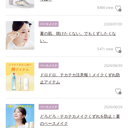
8486 view
2026/07/03
ベースメイク
夏の肌、焼けたくない。でもくずしたくな
い。
5471 view
2026/06/30
ベースメイク
ドロドロ、テカテカ注意報！メイクくずれ防
止アイテム
2026/06/29
ベースメイク
どろどろ・テカテカメイクくずれを防止！夏
のベースメイク