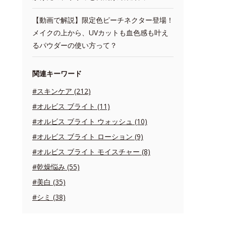
【動画で解説】限定色ピーチネクター登場！
メイクの上から、UVカットも血色感も叶え
るパウダーの使い方って？
関連キーワード
#スキンケア (212)
#オルビス ブライト (11)
#オルビス ブライト ウォッシュ (10)
#オルビス ブライト ローション (9)
#オルビス ブライト モイスチャー (8)
#乾燥悩み (55)
#美白 (35)
#シミ (38)