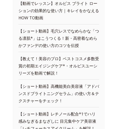
【動画でレッスン】オルビス ブライト ロー
ションの効果的な使い方｜キレイをかなえる
HOW TO動画
【ショート動画】毛穴レスでなめらかな「つ
る凛肌*」はこうつくる！新・高密着なめら
かファンデの使い方のコツを伝授
【教えて！美容のプロ】ベストコスメ多数受
賞の初期エイジングケア*・オルビスユーシ
リーズを動画で解説！
【ショート動画】高機能美白美容液「アドバ
ンスドブライトニングセラム」の使い方＆テ
クスチャーをチェック！
【ショート動画】レチノール配合*1でハリ
感みなぎるまなざしに 目元集中ケア美容液
「レチフォーカスアイクリーム」を解説！