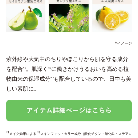
*イメージ
紫外線や大気中のちりやほこりから肌を守る成分
を配合
。肌深く
に働きかけうるおいを高める植
*5
*6
物由来の保湿成分
も配合しているので、日中も美
*7
しい素肌に。
*1
*2
メイク効果による
スキンフィットカラー成分（酸化チタン・酸化鉄・ステアロ