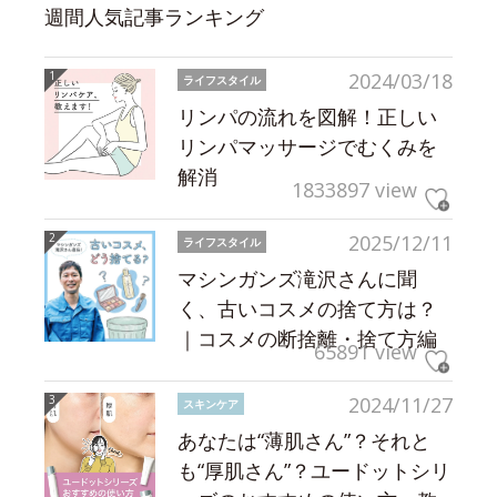
週間人気記事ランキング
2024/03/18
ライフスタイル
リンパの流れを図解！正しい
リンパマッサージでむくみを
解消
1833897 view
2025/12/11
ライフスタイル
マシンガンズ滝沢さんに聞
く、古いコスメの捨て方は？
｜コスメの断捨離・捨て方編
65891 view
2024/11/27
スキンケア
あなたは“薄肌さん”？それと
も“厚肌さん”？ユードットシリ