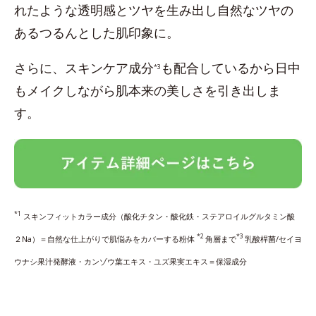
れたような透明感とツヤを生み出し自然なツヤの
あるつるんとした肌印象に。
さらに、スキンケア成分
も配合しているから日中
*3
もメイクしながら肌本来の美しさを引き出しま
す。
*1
スキンフィットカラー成分（酸化チタン・酸化鉄・ステアロイルグルタミン酸
*2
*3
２Na）＝自然な仕上がりで肌悩みをカバーする粉体
角層まで
乳酸桿菌/セイヨ
ウナシ果汁発酵液・カンゾウ葉エキス・ユズ果実エキス＝保湿成分