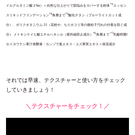
*3
イルグルタミン酸２Na）＝自然な仕上がりで肌悩みをカバーする粉体
エッセン
*4
*5
スリキッドファンデーション
角層まで
酸化チタン（ブルーライトカット成
分）、ボリクオタニウム-51（花粉や、ちりホコリ等の微粒子汚れの付着を防ぐ成
*6
*7
分） メトキシケイヒ酸エチルへキシル（紫外線防止成分）
角層まで
乳酸桿菌/
セイヨウナシ果汁発酵液・カンゾウ葉エキス・ユズ果実エキス＝保湿成分
それでは早速、テクスチャーと使い方をチェック
していきましょう！
＼テクスチャーをチェック！／