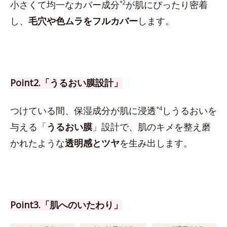
小さくて均一なカバー成分
*2
が肌にぴったり密着
し、
毛穴や色ムラをフルカバー
します。
Point2.「うるおい膜設計」
つけている間、保湿成分が肌に浸透
*4
しうるおいを
与える「
うるおい膜
」設計で、肌のキメを整え磨
かれたような
透明感とツヤ
を生み出します。
Point3.「肌へのいたわり」