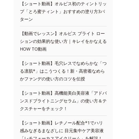
【ショート動画】オルビス初のティントリッ
プ「とろ蜜ティント」おすすめの塗り方3パ
ターン
【動画でレッスン】オルビス ブライト ロー
ションの効果的な使い方｜キレイをかなえる
HOW TO動画
【ショート動画】毛穴レスでなめらかな「つ
る凛肌*」はこうつくる！新・高密着なめら
かファンデの使い方のコツを伝授
【ショート動画】高機能美白美容液「アドバ
ンスドブライトニングセラム」の使い方＆テ
クスチャーをチェック！
【ショート動画】レチノール配合*1でハリ
感みなぎるまなざしに 目元集中ケア美容液
「レチフォーカスアイクリーム」を解説！