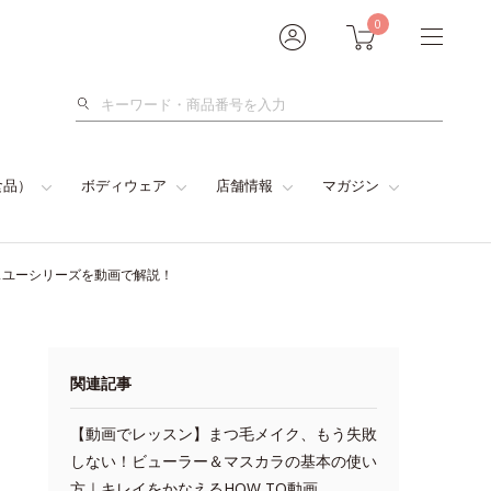
0
検
索
食品）
ボディウェア
店舗情報
マガジン
スユーシリーズを動画で解説！
関連記事
【動画でレッスン】まつ毛メイク、もう失敗
しない！ビューラー＆マスカラの基本の使い
方｜キレイをかなえるHOW TO動画