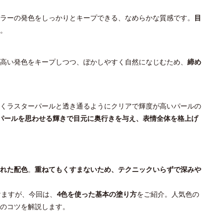
ラーの発色をしっかりとキープできる、なめらかな質感です。
目
。
高い発色をキープしつつ、ぼかしやすく自然になじむため、
締め
くラスターパールと透き通るようにクリアで輝度が高いパールの
パールを思わせる輝きで目元に奥行きを与え、表情全体を格上げ
れた配色
。
重ねてもくすまないため、テクニックいらずで深みや
けますが、今回は、
4色を使った基本の塗り方
をご紹介。人気色の
のコツを解説します。