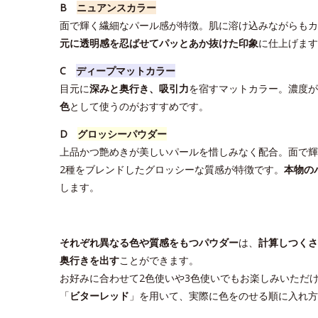
B
ニュアンスカラー
面で輝く繊細なパール感が特徴。肌に溶け込みながらもカ
元に透明感を忍ばせてパッとあか抜けた印象
に仕上げます
C
ディープマットカラー
目元に
深みと奥行き、吸引力
を宿すマットカラー。濃度が
色
として使うのがおすすめです。
D
グロッシーパウダー
上品かつ艶めきが美しいパールを惜しみなく配合。面で輝
2種をブレンドしたグロッシーな質感が特徴です。
本物の
します。
それぞれ異なる色や質感をもつパウダー
は、
計算しつくさ
奥行きを出す
ことができます。
お好みに合わせて2色使いや3色使いでもお楽しみいただ
「
ビターレッド
」を用いて、実際に色をのせる順に入れ方