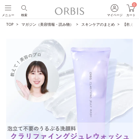
0
メニュー
検索
マイページ
カート
TOP
マガジン（美容情報・読み物）
スキンケアのまとめ
【教えて