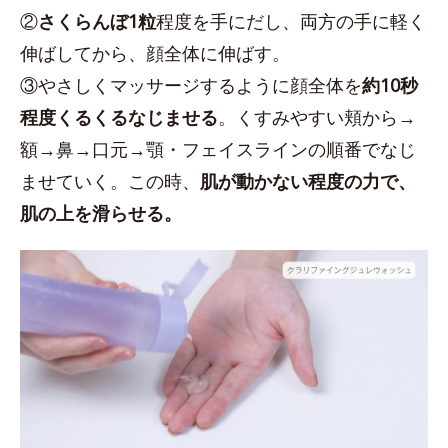
②
さくらんぼ1粒
程度を手にだし、両方の手に軽く
伸ばしてから、顔全体に伸ばす。
③やさしくマッサージするように顔全体を
約10秒
程度くるくるなじませる
。くすみやすい頬から→
額→鼻→口元→顎・フェイスラインの順番でなじ
ませていく。この時、
肌が動かない程度の力で、
肌の上を滑らせる。