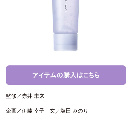
監修／赤井 未来
企画／伊藤 幸子 文／塩田 みのり