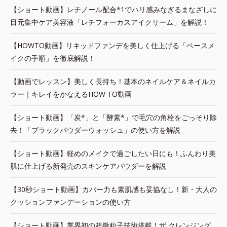
【ショート動画】レチノール配合*1でハリ感みなぎるまなざしに
目元集中ケア美容液「レチフォーカスアイクリーム」を解説！
【HOWTO動画】リキッドファンデを美しく仕上げる「ベースメ
イクの手順」を徹底解説！
【動画でレッスン】美しく長持ち！基本のネイルケア＆ネイルカ
ラー｜キレイをかなえるHOW TO動画
【ショート動画】「炭*」と「酵素*」で毛穴の角栓をごっそり除
去！「ブラックパウダーウォッシュ」の使い方を解説
【ショート動画】軽めのメイクで過ごしたい日にも！ふんわり美
肌に仕上げる新発売のスキンケアパウダーを解説
【30秒ショート動画】カバー力も素肌感も妥協なし！新・大人の
クッションファンデーションの使い方
【ショート動画】業界初の超微粒子技術搭載！ザ クレンジング