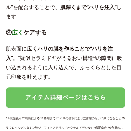
ル”を配合することで、
肌深くまで“ハリを注入”
し
ます。
②
広く
ケアする
肌表面に
広くハリの膜を作ることで“ハリを注
入”
。“疑似セラミド
”がうるおい構造
の隙間に吸
*5
*6
い込まれるように入り込んで、ふっくらとした目
元印象を叶えます。
*1 保湿成分 *2 乾燥による *3 角層まで *4 ハリの低下により立体感のない印象になること *5
ラウロイルグルタミン酸ジ（フィトステリル／オクチルドデシル）=保湿成分 *6 角層のこ