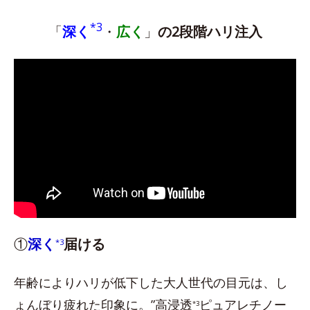
*3
「
深く
・
広く
」
の2段階ハリ注入
①
深く
届ける
*3
年齢によりハリが低下した大人世代の目元は、し
ょんぼり疲れた印象に。”高浸透
ピュアレチノー
*3