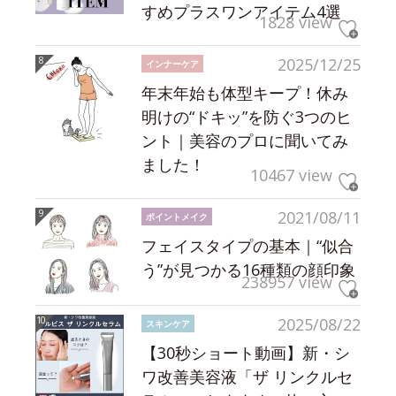
すめプラスワンアイテム4選
1828 view
2025/12/25
インナーケア
年末年始も体型キープ！休み
明けの“ドキッ”を防ぐ3つのヒ
ント｜美容のプロに聞いてみ
ました！
10467 view
2021/08/11
ポイントメイク
フェイスタイプの基本｜“似合
う”が見つかる16種類の顔印象
238957 view
2025/08/22
スキンケア
【30秒ショート動画】新・シ
ワ改善美容液「ザ リンクルセ