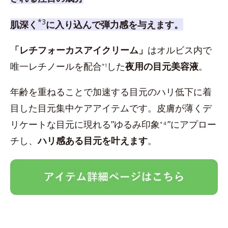
*3
肌深く
に入り込んで弾力感を与えます。
「レチフォーカスアイクリーム」
はオルビス内で
唯一レチノールを配合
した
夜用の目元美容液
。
*1
年齢を重ねることで加速する目元のハリ低下に着
目した目元集中ケアアイテムです。皮膚が薄くデ
リケートな目元に現れる”ゆるみ印象
”にアプロー
*４
チし、
ハリ感ある目元を叶えます
。