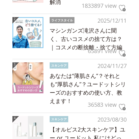
解消
1833897 view
2025/12/11
ライフスタイル
マシンガンズ滝沢さんに聞
く、古いコスメの捨て方は？
｜コスメの断捨離・捨て方編
65891 view
2024/11/27
スキンケア
あなたは“薄肌さん”？それと
も“厚肌さん”？ユードットシリ
ーズのおすすめの使い方、教
えます！
36583 view
2023/08/30
スキンケア
【オルビス2大スキンケア】ユ
ー or ユードット 私にはどっ