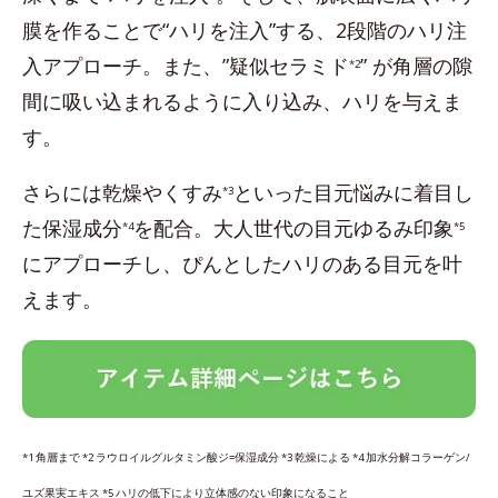
膜を作ることで“ハリを注入”する、2段階のハリ注
入アプローチ。また、”疑似セラミド
” が角層の隙
*2
間に吸い込まれるように入り込み、ハリを与えま
す。
さらには乾燥やくすみ
といった目元悩みに着目し
*3
た保湿成分
を配合。大人世代の目元ゆるみ印象
*4
*5
にアプローチし、ぴんとしたハリのある目元を叶
えます。
*1 角層まで *2 ラウロイルグルタミン酸ジ=保湿成分 *3 乾燥による *4 加水分解コラーゲン/
ユズ果実エキス *5 ハリの低下により立体感のない印象になること