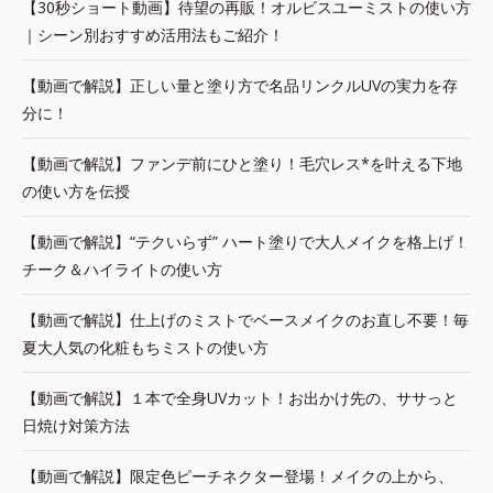
【30秒ショート動画】待望の再販！オルビスユーミストの使い方
｜シーン別おすすめ活用法もご紹介！
【動画で解説】正しい量と塗り方で名品リンクルUVの実力を存
分に！
【動画で解説】ファンデ前にひと塗り！毛穴レス*を叶える下地
の使い方を伝授
【動画で解説】“テクいらず” ハート塗りで大人メイクを格上げ！
チーク＆ハイライトの使い方
【動画で解説】仕上げのミストでベースメイクのお直し不要！毎
夏大人気の化粧もちミストの使い方
【動画で解説】１本で全身UVカット！お出かけ先の、ササっと
日焼け対策方法
【動画で解説】限定色ピーチネクター登場！メイクの上から、