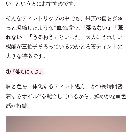
い…という方におすすめです。
そんなティントリップの中でも、果実の蜜をぎゅ
っと凝縮したような
血色感
と
「落ちない」「荒
*1
*2
れない」「うるおう」
といった、大人にうれしい
機能が三拍子そろっているのがとろ蜜ティントの
大きな特徴です。
①「落ちにくさ」
唇と色を一体化するティント処方、かつ長時間密
着するオイル
*3
を配合しているから、鮮やかな血色
感が持続。