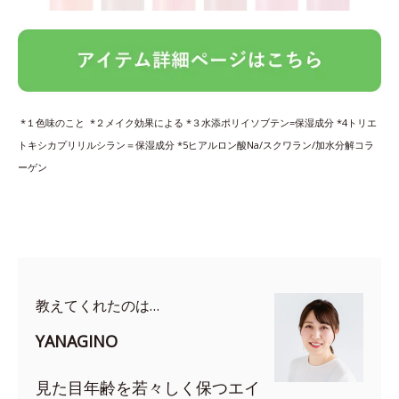
*１色味のこと *２メイク効果による *３水添ポリイソブテン=保湿成分 *4トリエ
トキシカプリリルシラン＝保湿成分 *5ヒアルロン酸Na/スクワラン/加水分解コラ
ーゲン
教えてくれたのは…
YANAGINO
見た目年齢を若々しく保つエイ