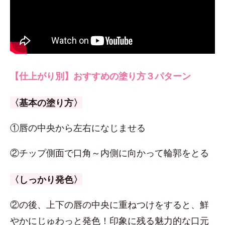
【仕上がり別】おすすめの塗り方３パターン
〈基本の塗り方〉
①唇の中央から左右になじませる
②チップ側面で口角～内側に向かって輪郭をとる
〈しっかり発色〉
②の後、上下の唇の中央に重ねつけをすると、鮮
やかにじゅわっと発色！印象に残る魅力的な口元