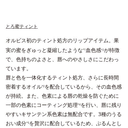
とろ蜜ティント
オルビス初のティント処方のリップアイテム。果
実の蜜をぎゅっと凝縮したような
血色感
が特徴
*1
*2
で、色持ちのよさと、唇へのやさしさにこだわっ
ています。
唇と色を一体化するティント処方、さらに長時間
密着するオイル
を配合しているから、その血色感
*3
が持続。また、色素による唇の乾燥を防ぐために
一部の色素にコーティング処理
を行い、唇に残り
*4
やすいキサンテン系色素は無配合です。3種のうる
おい成分
を贅沢に配合しているため、ぷるんとし
*5