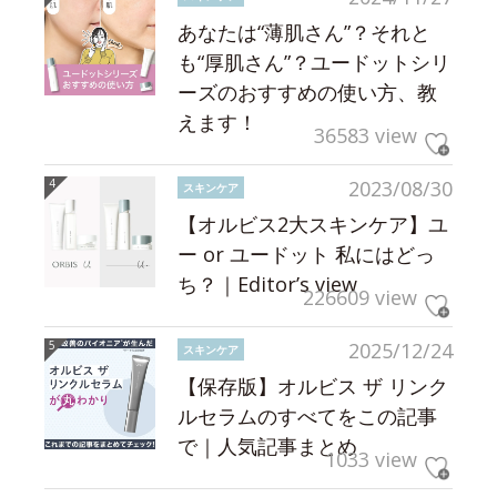
あなたは“薄肌さん”？それと
も“厚肌さん”？ユードットシリ
ーズのおすすめの使い方、教
えます！
36583 view
2023/08/30
スキンケア
【オルビス2大スキンケア】ユ
ー or ユードット 私にはどっ
ち？｜Editor’s view
226609 view
2025/12/24
スキンケア
【保存版】オルビス ザ リンク
ルセラムのすべてをこの記事
で｜人気記事まとめ
1033 view