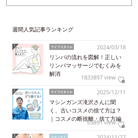
週間人気記事ランキング
2024/03/18
ライフスタイル
リンパの流れを図解！正しい
リンパマッサージでむくみを
解消
1833897 view
2025/12/11
ライフスタイル
マシンガンズ滝沢さんに聞
く、古いコスメの捨て方は？
｜コスメの断捨離・捨て方編
65891 view
2024/11/27
スキンケア