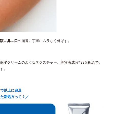
額→鼻→口
の順番に丁寧にムラなく伸ばす。
保湿クリームのようなテクスチャー。美容液成分*88％配合で、
す。
まで以上に追及
えた新処方って？／