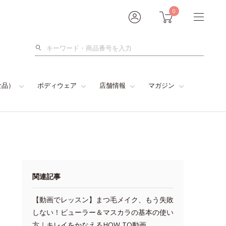
0
検
索
食品）
ボディウェア
店舗情報
マガジン
関連記事
【動画でレッスン】まつ毛メイク、もう失敗
しない！ビューラー＆マスカラの基本の使い
方｜キレイをかなえるHOW TO動画