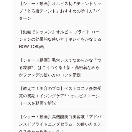
【ショート動画】オルビス初のティントリッ
プ「とろ蜜ティント」おすすめの塗り方3パ
ターン
【動画でレッスン】オルビス ブライト ロー
ションの効果的な使い方｜キレイをかなえる
HOW TO動画
【ショート動画】毛穴レスでなめらかな「つ
る凛肌*」はこうつくる！新・高密着なめら
かファンデの使い方のコツを伝授
【教えて！美容のプロ】ベストコスメ多数受
賞の初期エイジングケア*・オルビスユーシ
リーズを動画で解説！
【ショート動画】高機能美白美容液「アドバ
ンスドブライトニングセラム」の使い方＆テ
クスチャーをチェック！