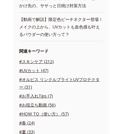
かけ先の、ササっと日焼け対策方法
【動画で解説】限定色ピーチネクター登場！
メイクの上から、UVカットも血色感も叶え
るパウダーの使い方って？
関連キーワード
#スキンケア (212)
#UVカット (47)
#オルビス リンクルブライトUVプロテクタ
ー (31)
#お手入れTips (7)
#お役立ち動画 (56)
#HOW TO（使い方） (57)
#春 (24)
#夏 (33)