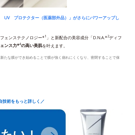
 UV プロテクター（医薬部外品）」がさらにパワーアップし
1
2
フェンステクノロジー*
」と新配合の美容成分「D.N.A.*
ディフ
4
ェンス力*
の高い美肌
を叶えます。
に新たな膜ができ始めることで膜が強く崩れにくくなり、密閉することで保
自技術をもっと詳しく／