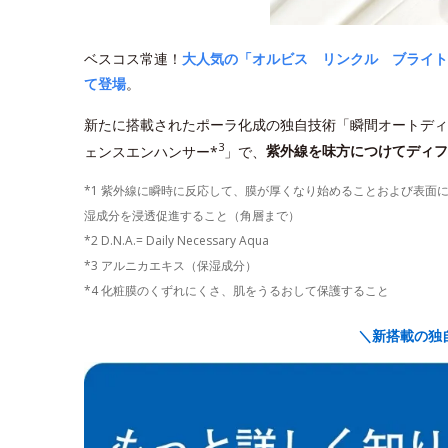
ベスコス常連！
大人気の「オルビス リンクル ブライト
て登場
。
新たに搭載されたポーラ化成の独自技術「瞬間オートディ
3
ェンスエンハンサー*
」で、
紫外線を味方につけてディフ
*1 紫外線に瞬時に反応して、膜が厚くなり始めることおよび表面
湿成分を浸透促進すること（角層まで）
*2 D.N.A.= Daily Necessary Aqua
*3 アルニカエキス（保湿成分）
*4 化粧膜のくずれにくさ、肌をうるおして保護すること
＼新搭載の独