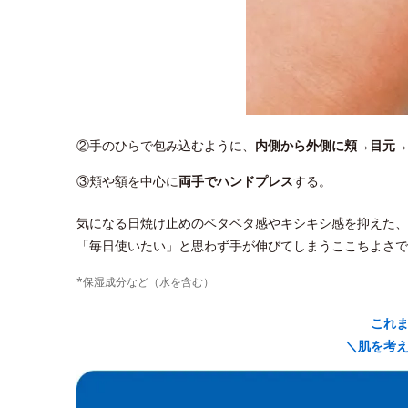
②手のひらで包み込むように、
内側から外側に頬→目元→
③頬や額を中心に
両手でハンドプレス
する。
気になる日焼け止めのベタベタ感やキシキシ感を抑えた、
「毎日使いたい」と思わず手が伸びてしまうここちよさで
*保湿成分など（水を含む）
これ
＼肌を考