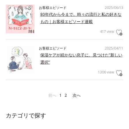
お客様エピソード
2025/06/13
80年代から今まで。時々の流行と私の好きな
もの｜お客様エピソード連載
417 view
お客様エピソード
2025/04/11
保湿ケアが続かない息子に、見つけた”新しい
選択”
1306 view
前へ
1
2
次へ
カテゴリで探す