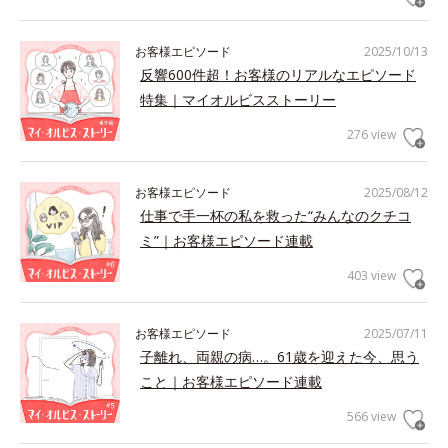
お客様エピソード
2025/10/13
反響600件超！お客様のリアルなエピソード
特集｜マイオルビスストーリー
276 view
お客様エピソード
2025/08/12
仕事で手一杯の私を救った“みんなのクチコ
ミ”｜お客様エピソード連載
403 view
お客様エピソード
2025/07/11
子離れ、両親の病…。61歳を迎えた今、思う
こと｜お客様エピソード連載
566 view