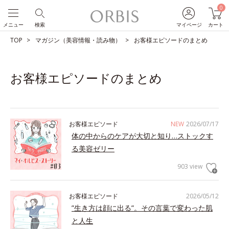
0
メニュー
検索
マイページ
カート
TOP
マガジン（美容情報・読み物）
お客様エピソードのまとめ
お客様エピソードのまとめ
お客様エピソード
NEW
2026/07/17
体の中からのケアが大切と知り…ストックす
る美容ゼリー
903 view
お客様エピソード
2026/05/12
”生き方は顔に出る”。その言葉で変わった肌
と人生