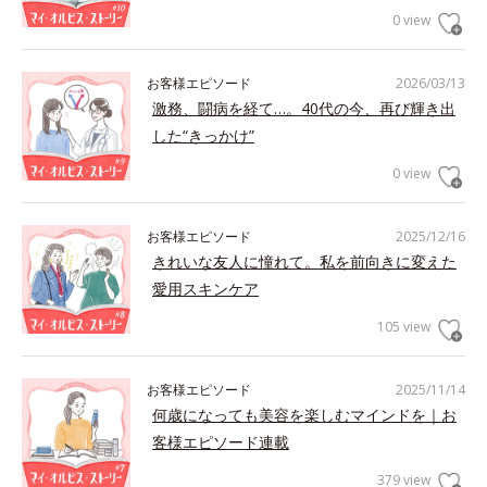
0 view
お客様エピソード
2026/03/13
激務、闘病を経て…。40代の今、再び輝き出
した“きっかけ”
0 view
お客様エピソード
2025/12/16
きれいな友人に憧れて。私を前向きに変えた
愛用スキンケア
105 view
お客様エピソード
2025/11/14
何歳になっても美容を楽しむマインドを｜お
客様エピソード連載
379 view