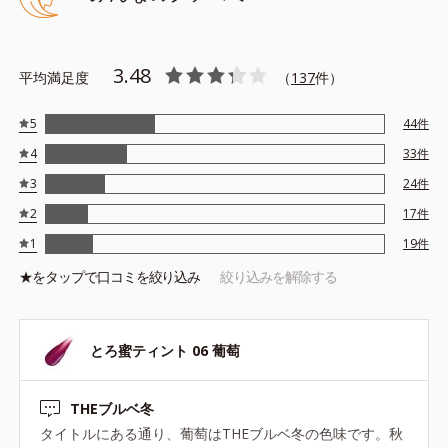
*3：トリエトキシカプリリルシラン
※アレルギーテスト済＝全ての方にアレルギーが起こらないという
ことではありません。
3.48
平均満足度
（
137
件）
5
44
件
4
33
件
3
24
件
2
17
件
1
19
件
★を
タップ
で口コミを絞り込み
絞り込みを解除する
とろ蜜ティント 06 葡萄
THEブルベ冬
タイトルにある通り、葡萄はTHEブルベ冬の色味です。秋