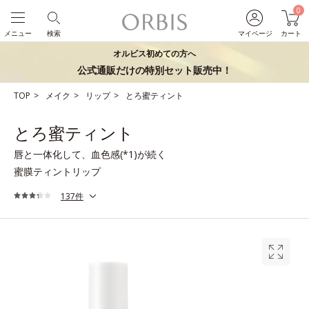
0
メニュー
検索
マイページ
カート
オルビス初めての方へ
公式通販だけの特別セット販売中！
TOP
メイク
リップ
とろ蜜ティント
とろ蜜ティント
唇と一体化して、血色感(*1)が続く
蜜膜ティントリップ
137件