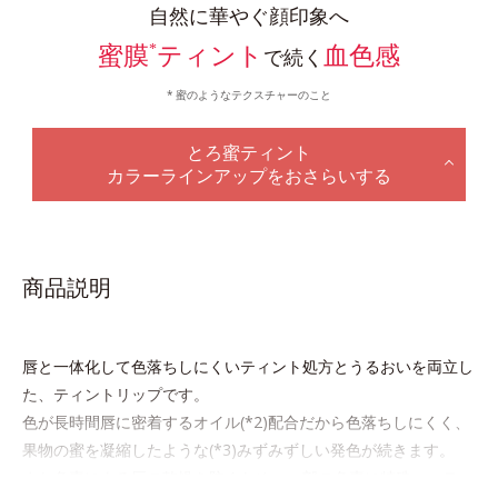
自然に華やぐ顔印象へ
*
蜜膜
ティント
血色感
で続く
蜜のようなテクスチャーのこと
とろ蜜ティント
カラーラインアップをおさらいする
商品説明
唇と一体化して色落ちしにくいティント処方とうるおいを両立し
た、ティントリップです。
色が長時間唇に密着するオイル(*2)配合だから色落ちしにくく、
果物の蜜を凝縮したような(*3)みずみずしい発色が続きます。
また色素による唇の乾燥を防ぐため、一部の色素に特殊コーティ