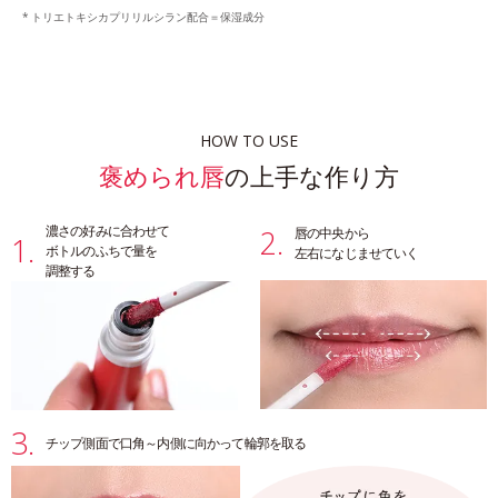
トリエトキシカプリリルシラン配合＝保湿成分
HOW TO USE
の上手な作り方
褒められ唇
濃さの好みに合わせて
2.
唇の中央から
1.
ボトルのふちで量を
左右になじませていく
調整する
3.
チップ側面で
口角～内側に向かって輪郭を取る