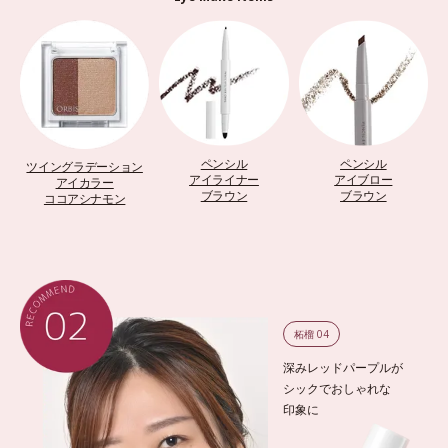
ペンシル
ペンシル
ツイングラデーション
アイライナー
アイブロー
アイカラー
ブラウン
ブラウン
ココアシナモン
柘榴 04
深みレッドパープルが
シックでおしゃれな
印象に