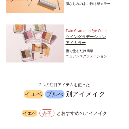
肌なじみのよい抜け感カラー
Twin Gradation Eye Color
ツイングラデーション
アイカラー
指で塗るだけ簡単
ニュアンスグラデーション
2つの注目アイテムを使った
別アイメイク
イエベ
ブルべ
メイク
イエベ
杏子
とおすすめのアイメイク
イエ