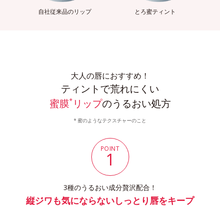
自社従来品のリップ
とろ蜜ティント
大人の唇におすすめ！
ティントで荒れにくい
蜜膜
リップ
のうるおい処方
*
蜜のようなテクスチャーのこと
POINT
1
3種のうるおい成分贅沢配合！
縦ジワも気にならないしっとり唇をキープ