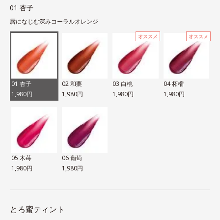
01 杏子
唇になじむ深みコーラルオレンジ
オススメ
オススメ
01 杏子
02 和栗
03 白桃
04 柘榴
1,980円
1,980円
1,980円
1,980円
05 木苺
06 葡萄
1,980円
1,980円
とろ蜜ティント