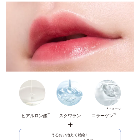
*イメージ
ヒアルロン酸
スクワラン
コラーゲン
*1
*2
＋
うるおい抱えて補給！