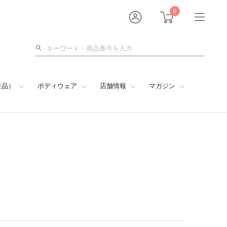
0
検
索
食品）
ボディウェア
店舗情報
マガジン