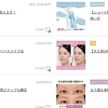
NEW
2026/08/01
スキンケア
答えます！
【ショート
使い方
0 view
2026/07/02
UV
ベースメイク法
【大人気U
0 view
2026/06/20
ポイントメイ
用ステップも解説
まろ眉を攻
0 view