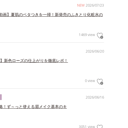
NEW
2026/07/23
動画】夏肌のベタつきを一掃！新発売のふきとり化粧水の
1469 view
2026/06/20
V】新色ローズの仕上がりを徹底レポ！
0 view
2026/06/16
ク
略！ず～っと使える眉メイク基本のキ
3051 view