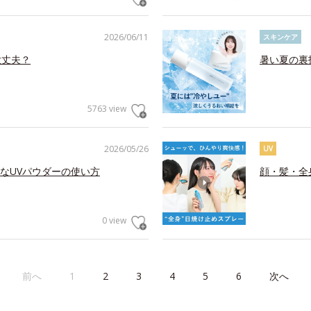
2026/06/11
スキンケア
大丈夫？
暑い夏の裏
5763 view
2026/05/26
UV
なUVパウダーの使い方
顔・髪・全
0 view
前へ
1
2
3
4
5
6
次へ