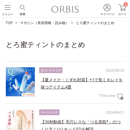
0
メニュー
検索
マイページ
カート
TOP
マガジン（美容情報・読み物）
とろ蜜ティントのまとめ
とろ蜜ティントのまとめ
2025/05/26
ポイントメイク
【夏メイク・くずれ対策】+1で長くキレイを
保つアイテム4選
7156 view
2024/09/21
ベースメイク
【30秒動画】毛穴レスな「つる凛肌*」のつ
くり方！UリキッドFDを解説