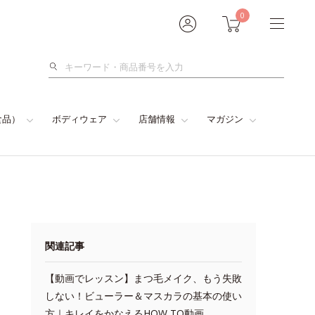
0
検
索
食品）
ボディウェア
店舗情報
マガジン
関連記事
【動画でレッスン】まつ毛メイク、もう失敗
しない！ビューラー＆マスカラの基本の使い
方｜キレイをかなえるHOW TO動画