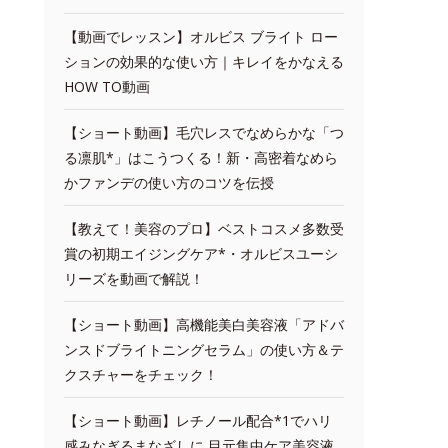
【動画でレッスン】オルビス ブライト ロー
ションの効果的な使い方｜キレイをかなえる
HOW TO動画
【ショート動画】毛穴レスでなめらかな「つ
る凛肌*」はこうつくる！新・高密着なめら
かファンデの使い方のコツを伝授
【教えて！美容のプロ】ベストコスメ多数受
賞の初期エイジングケア*・オルビスユーシ
リーズを動画で解説！
【ショート動画】高機能美白美容液「アドバ
ンスドブライトニングセラム」の使い方＆テ
クスチャーをチェック！
【ショート動画】レチノール配合*1でハリ
感みなぎるまなざしに 目元集中ケア美容液