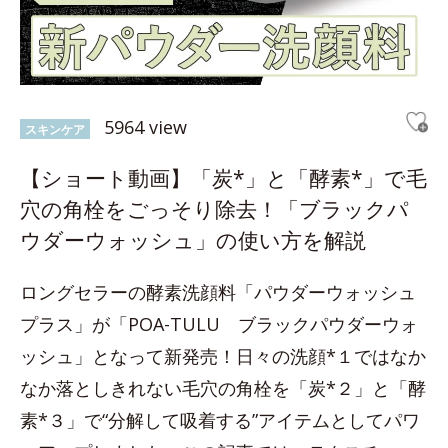
5964 view
スキンケア
【ショート動画】「炭*」と「酵素*」で毛
穴の角栓をごっそり除去！「ブラックパ
ウダーウォッシュ」の使い方を解説
ロングセラーの酵素洗顔料「パウダーウォッシュ
プラス」が「POA-TULU ブラックパウダーウォ
ッシュ」となって新発売！日々の洗顔*１ではなか
なか落としきれない毛穴の角栓を「炭*２」と「酵
素*３」で“分解して吸着する”アイテムとしてパワ