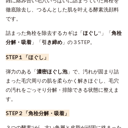
雑に絡み合い毛穴いっぱいに詰まっていた角栓を
徹底除去し、つるんとした肌を叶える酵素洗顔料
です。
詰まった角栓を除去するカギは「
ほぐし
」「
角栓
*1
分解・吸着
」「
引き締め
」の３STEP。
STEP１「ほぐし」
弾力のある「
濃密ほぐし泡
」で、汚れが固まり詰
まった毛穴周りの肌を柔らかく解きほぐし、毛穴
の汚れをごっそり分解・排除できる状態に整えま
す。
STEP２「角栓分解・吸着」
３つの酵素
が、古い角層と皮脂が頑固に絡まった
*2