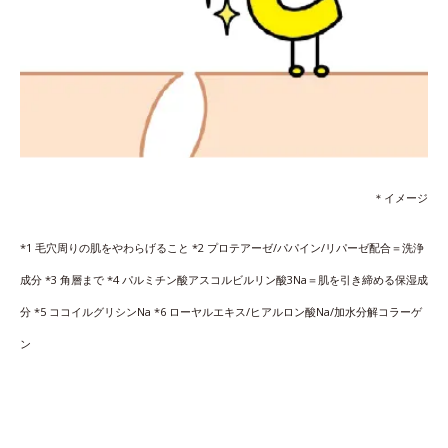
＊イメージ
*1 毛穴周りの肌をやわらげること *2 プロテアーゼ/パパイン/リパーゼ配合＝洗浄
成分 *3 角層まで *4 パルミチン酸アスコルビルリン酸3Na＝肌を引き締める保湿成
分 *5 ココイルグリシンNa *6 ローヤルエキス/ヒアルロン酸Na/加水分解コラーゲ
ン