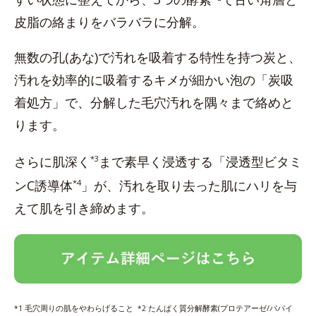
皮脂の絡まりをバラバラに分解。
無数の孔(あな)で汚れを吸着する特性を持つ炭と、
汚れを効率的に吸着するキメが細かい泡の「炭吸
着処方」で、分解した毛穴汚れを隅々まで絡めと
ります。
さらに肌深く
*3
まで素早く浸透する「浸透型ビタミ
ンC誘導体
*4
」が、汚れを取り去った肌にハリを与
えて肌を引き締めます。
毛穴周りの肌をやわらげること
たんぱく質分解酵素(プロテアーゼ/パパイ
*1
*2