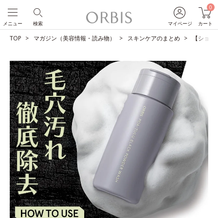
0
メニュー
検索
マイページ
カート
TOP
マガジン（美容情報・読み物）
スキンケアのまとめ
【ショー