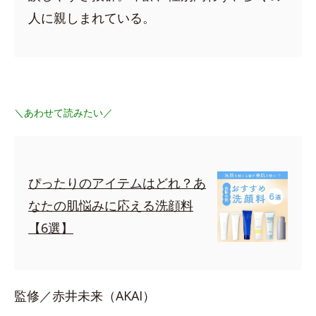
人に親しまれている。
＼あわせて読みたい／
ぴったりのアイテムはどれ？あ
なたの肌悩みに応える洗顔料
【6選】
監修／赤井未来（AKAI）