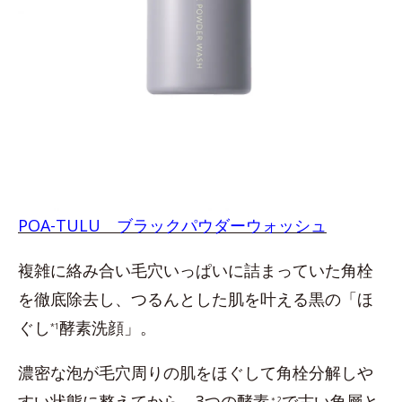
POA-TULU ブラックパウダーウォッシュ
複雑に絡み合い毛穴いっぱいに詰まっていた角栓
を徹底除去し、つるんとした肌を叶える黒の「ほ
ぐし
酵素洗顔」。
*1
濃密な泡が毛穴周りの肌をほぐして角栓分解しや
すい状態に整えてから、3つの酵素
で古い角層と
＊2