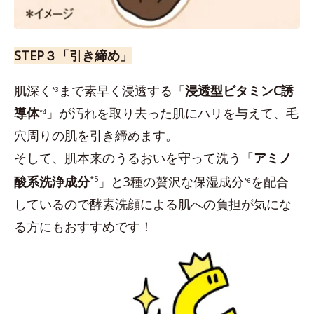
STEP３「引き締め」
肌深く
まで素早く浸透する「
浸透型ビタミンC誘
*3
導体
」が汚れを取り去った肌にハリを与えて、毛
*4
穴周りの肌を引き締めます。
そして、肌本来のうるおいを守って洗う「
アミノ
酸系洗浄成分
*5
」と3種の贅沢な保湿成分
を配合
*6
しているので酵素洗顔による肌への負担が気にな
る方にもおすすめです！