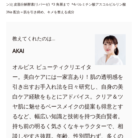
ン)と皮脂分解酵素(リパーゼ) *3
角層まで *4
パルミチン酸アスコルビルリン酸
3Na 配合＝肌を引き締め、キメを整える成分
教えてくれたのは…
AKAI
オルビス ビューティクリエイタ
ー。美白ケアには一家言あり！肌の透明感を
引き出すお手入れ法を日々研究し、自身の美
白ケア経験をもとにアドバイス。クリア＆ツ
ヤ肌に魅せるベースメイクの提案も得意とす
るなど、幅広い知識と技術を持つ美白賢者。
持ち前の明るく気さくなキャラクターで、相
談しやすさ抜群。年齢、性別問わず、多くの