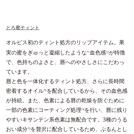
とろ蜜ティント
オルビス初のティント処方のリップアイテム。果
実の蜜をぎゅっと凝縮したような
血色感
が特徴
*1
*2
で、色持ちのよさと、唇へのやさしさにこだわっ
ています。
唇と色を一体化するティント処方、さらに長時間
密着するオイル
を配合しているから、その血色感
*3
が持続。また、色素による唇の乾燥を防ぐために
一部の色素にコーティング処理
を行い、唇に残り
*4
やすいキサンテン系色素は無配合です。3種のうる
おい成分
を贅沢に配合しているため、ぷるんとし
*5