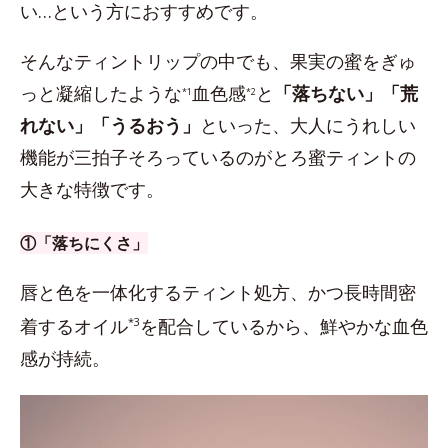
い…という方におすすめです。
そんなティントリップの中でも、果実の蜜をぎゅ
っと凝縮したような
血色感
と
「落ちない」「荒
*1
*2
れない」「うるおう」
といった、大人にうれしい
機能が三拍子そろっているのがとろ蜜ティントの
大きな特徴です。
①「落ちにくさ」
唇と色を一体化するティント処方、かつ長時間密
着するオイル
*3
を配合しているから、鮮やかな血色
感が持続。