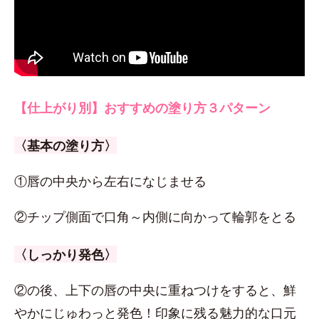
【仕上がり別】おすすめの塗り方３パターン
〈基本の塗り方〉
①唇の中央から左右になじませる
②チップ側面で口角～内側に向かって輪郭をとる
〈しっかり発色〉
②の後、上下の唇の中央に重ねつけをすると、鮮
やかにじゅわっと発色！印象に残る魅力的な口元