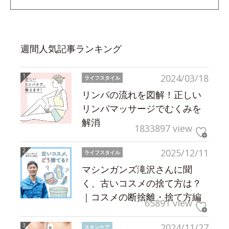
週間人気記事ランキング
2024/03/18
ライフスタイル
リンパの流れを図解！正しい
リンパマッサージでむくみを
解消
1833897 view
2025/12/11
ライフスタイル
マシンガンズ滝沢さんに聞
く、古いコスメの捨て方は？
｜コスメの断捨離・捨て方編
65891 view
2024/11/27
スキンケア