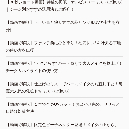
【30秒ショート動画】待望の再販！オルビスユーミストの使い方
｜シーン別おすすめ活用法もご紹介！
【動画で解説】正しい量と塗り方で名品リンクルUVの実力を存
分に！
【動画で解説】ファンデ前にひと塗り！毛穴レス*を叶える下地
の使い方を伝授
【動画で解説】“テクいらず” ハート塗りで大人メイクを格上げ！
チーク＆ハイライトの使い方
【動画で解説】仕上げのミストでベースメイクのお直し不要！毎
夏大人気の化粧もちミストの使い方
【動画で解説】１本で全身UVカット！お出かけ先の、ササっと
日焼け対策方法
【動画で解説】限定色ピーチネクター登場！メイクの上から、