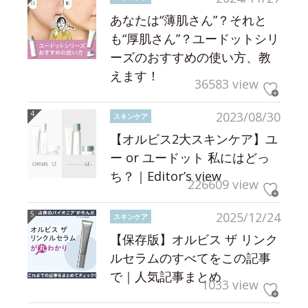
あなたは“薄肌さん”？それと
も“厚肌さん”？ユードットシリ
ーズのおすすめの使い方、教
えます！
36583 view
2023/08/30
スキンケア
【オルビス2大スキンケア】ユ
ー or ユードット 私にはどっ
ち？｜Editor’s view
226609 view
2025/12/24
スキンケア
【保存版】オルビス ザ リンク
ルセラムのすべてをこの記事
で｜人気記事まとめ
1033 view