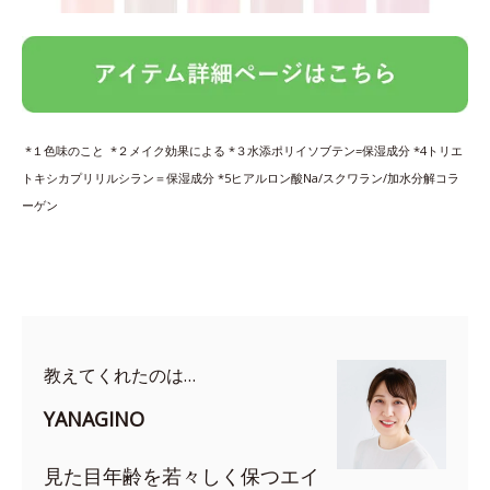
*１色味のこと *２メイク効果による *３水添ポリイソブテン=保湿成分 *4トリエ
トキシカプリリルシラン＝保湿成分 *5ヒアルロン酸Na/スクワラン/加水分解コラ
ーゲン
教えてくれたのは…
YANAGINO
見た目年齢を若々しく保つエイ