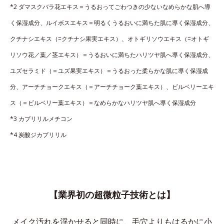
*2 ダマスクバラ花エキス＝うるおってごわつきの少ないなめらかな肌へ導
く保湿成分、ルイボスエキス＝明るくうるおいに満ちた肌に導く保湿成分、
クチナシエキス（=クチナシ果実エキス）、オトギリソウエキス（=オトギ
リソウ花／葉／茎エキス）＝うるおいに満ちたハリツヤ肌へ導く保湿成分、
ユズセラミド（＝ユズ果実エキス）＝うるおった柔らかな肌に導く保湿成
分、アーチチョークエキス（＝アーチチョーク葉エキス）、ビルベリーエキ
ス（＝ビルベリー葉エキス）＝なめらかなハリツヤ肌へ導く保湿成分
*3 カプリリルメチコン
*4 炭酸ジカプリリル
【業界初の超微粒子技術とは】
メイク汚れを浮かせると同時に、
毛穴よりもはるかに小