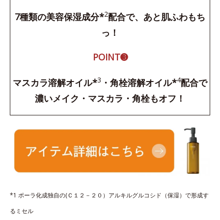
2
7種類の美容保湿成分*
配合で、あと肌ふわもち
っ！
POINT➌
3
4
マスカラ溶解オイル*
・角栓溶解オイル*
配合で
濃いメイク・マスカラ・角栓もオフ！
*1 ポーラ化成独自の(Ｃ１２－２０）アルキルグルコシド（保湿）で形成す
るミセル