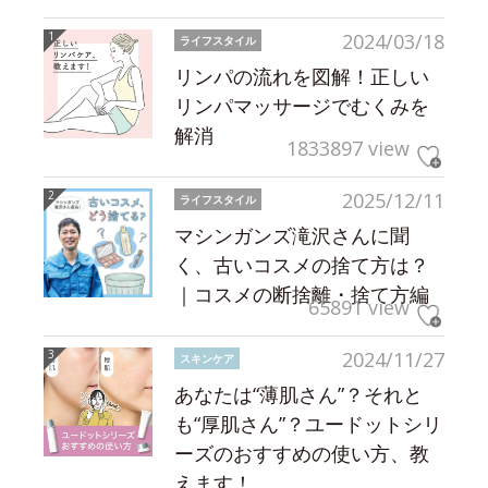
2024/03/18
ライフスタイル
リンパの流れを図解！正しい
リンパマッサージでむくみを
解消
1833897 view
2025/12/11
ライフスタイル
マシンガンズ滝沢さんに聞
く、古いコスメの捨て方は？
｜コスメの断捨離・捨て方編
65891 view
2024/11/27
スキンケア
あなたは“薄肌さん”？それと
も“厚肌さん”？ユードットシリ
ーズのおすすめの使い方、教
えます！