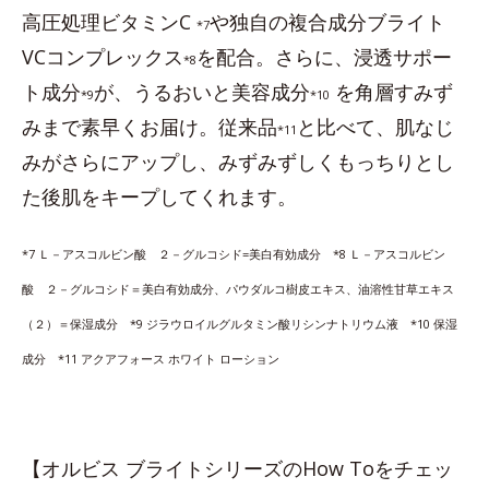
高圧処理ビタミンC
や独自の複合成分ブライト
*7
VCコンプレックス
を配合。さらに、浸透サポー
*8
ト成分
が、うるおいと美容成分
を角層すみず
*9
*10
みまで素早くお届け。従来品
と比べて、肌なじ
*11
みがさらにアップし、みずみずしくもっちりとし
た後肌をキープしてくれます。
*7 Ｌ－アスコルビン酸 ２－グルコシド=美白有効成分 *8 Ｌ－アスコルビン
酸 ２－グルコシド＝美白有効成分、パウダルコ樹皮エキス、油溶性甘草エキス
（２）＝保湿成分 *9 ジラウロイルグルタミン酸リシンナトリウム液 *10 保湿
成分 *11 アクアフォース ホワイト ローション
【オルビス ブライトシリーズのHow Toをチェッ