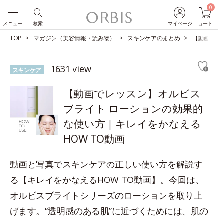
0
メニュー
検索
マイページ
カート
TOP
マガジン（美容情報・読み物）
スキンケアのまとめ
【動画で
1631 view
スキンケア
【動画でレッスン】オルビス
ブライト ローションの効果的
な使い方｜キレイをかなえる
HOW TO動画
動画と写真でスキンケアの正しい使い方を解説す
る【キレイをかなえるHOW TO動画】。今回は、
オルビスブライトシリーズのローションを取り上
げます。“透明感のある肌”に近づくためには、肌の