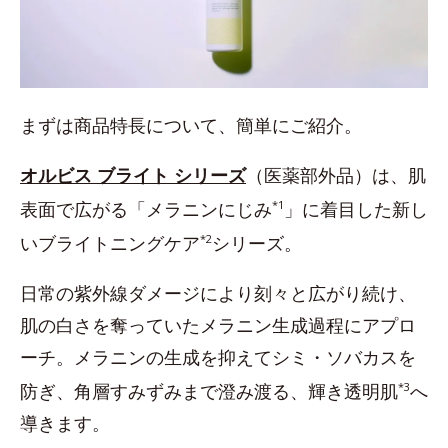
まずは商品特長について、簡単にご紹介。
オルビス ブライト シリーズ
（医薬部外品）は、肌
表面で広がる「メラニンにじみ
*1
」に着目した新し
いブライトニングケア
*2
シリーズ。
日常の紫外線ダメージにより刻々と広がり続け、
肌の白さを奪っていたメラニン生成過程にアプロ
ーチ。メラニンの生成を抑えてシミ・ソバカスを
防ぎ、角層すみずみまで澄み渡る、輝き透明肌
*3
へ
導きます。