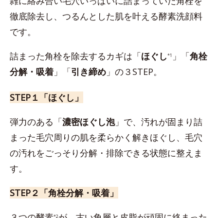
雑に絡み合い毛穴いっぱいに詰まっていた角栓を
徹底除去し、つるんとした肌を叶える酵素洗顔料
です。
詰まった角栓を除去するカギは「
ほぐし
」「
角栓
*1
分解・吸着
」「
引き締め
」の３STEP。
STEP１「ほぐし」
弾力のある「
濃密ほぐし泡
」で、汚れが固まり詰
まった毛穴周りの肌を柔らかく解きほぐし、毛穴
の汚れをごっそり分解・排除できる状態に整えま
す。
STEP２「角栓分解・吸着」
３つの酵素
が、古い角層と皮脂が頑固に絡まった
*2