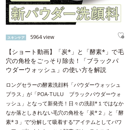
5964 view
スキンケア
【ショート動画】「炭*」と「酵素*」で毛
穴の角栓をごっそり除去！「ブラックパ
ウダーウォッシュ」の使い方を解説
ロングセラーの酵素洗顔料「パウダーウォッシュ
プラス」が「POA-TULU ブラックパウダーウォ
ッシュ」となって新発売！日々の洗顔*１ではなか
なか落としきれない毛穴の角栓を「炭*２」と「酵
素*３」で“分解して吸着する”アイテムとしてパワ