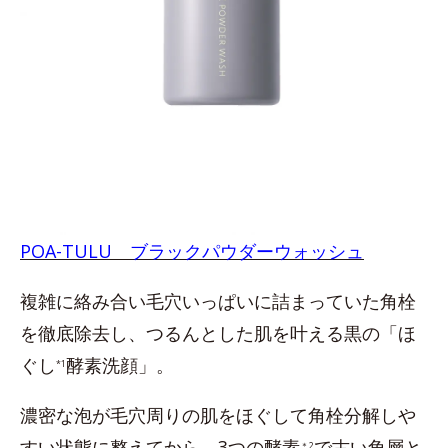
POA-TULU ブラックパウダーウォッシュ
複雑に絡み合い毛穴いっぱいに詰まっていた角栓
を徹底除去し、つるんとした肌を叶える黒の「ほ
ぐし
酵素洗顔」。
*1
濃密な泡が毛穴周りの肌をほぐして角栓分解しや
すい状態に整えてから、3つの酵素
で古い角層と
＊2