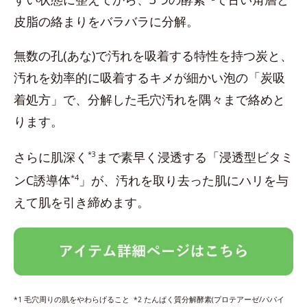
皮脂の絡まりをバラバラに分解。
無数の孔(あな)で汚れを吸着する特性を持つ炭と、
汚れを効率的に吸着するキメが細かい泡の「炭吸
着処方」で、分解した毛穴汚れを隅々まで絡めと
ります。
さらに肌深く
*3
まで素早く浸透する「浸透型ビタミ
ンC誘導体
*4
」が、汚れを取り去った肌にハリを与
えて肌を引き締めます。
毛穴周りの肌をやわらげること
たんぱく質分解酵素(プロテアーゼ/パパイ
*1
*2