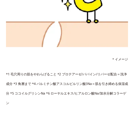
＊イメージ
*1 毛穴周りの肌をやわらげること *2 プロテアーゼ/パパイン/リパーゼ配合＝洗浄
成分 *3 角層まで *4 パルミチン酸アスコルビルリン酸3Na＝肌を引き締める保湿成
分 *5 ココイルグリシンNa *6 ローヤルエキス/ヒアルロン酸Na/加水分解コラーゲ
ン