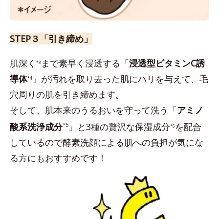
STEP３「引き締め」
肌深く
まで素早く浸透する「
浸透型ビタミンC誘
*3
導体
」が汚れを取り去った肌にハリを与えて、毛
*4
穴周りの肌を引き締めます。
そして、肌本来のうるおいを守って洗う「
アミノ
酸系洗浄成分
*5
」と3種の贅沢な保湿成分
を配合
*6
しているので酵素洗顔による肌への負担が気にな
る方にもおすすめです！