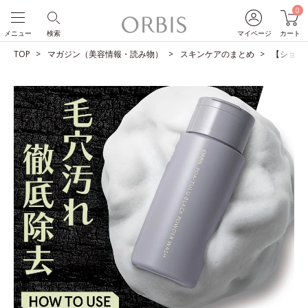
0
メニュー
検索
マイページ
カート
TOP
マガジン（美容情報・読み物）
スキンケアのまとめ
【ショー