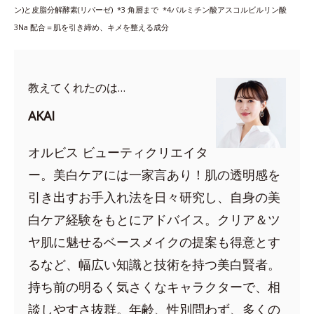
ン)と皮脂分解酵素(リパーゼ) *3
角層まで *4
パルミチン酸アスコルビルリン酸
3Na 配合＝肌を引き締め、キメを整える成分
教えてくれたのは…
AKAI
オルビス ビューティクリエイタ
ー。美白ケアには一家言あり！肌の透明感を
引き出すお手入れ法を日々研究し、自身の美
白ケア経験をもとにアドバイス。クリア＆ツ
ヤ肌に魅せるベースメイクの提案も得意とす
るなど、幅広い知識と技術を持つ美白賢者。
持ち前の明るく気さくなキャラクターで、相
談しやすさ抜群。年齢、性別問わず、多くの