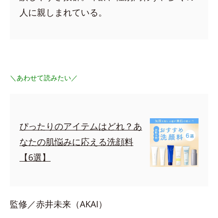
人に親しまれている。
＼あわせて読みたい／
ぴったりのアイテムはどれ？あ
なたの肌悩みに応える洗顔料
【6選】
監修／赤井未来（AKAI）