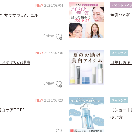
NEW
2026/08/04
ポイントメイ
たサラサラUVジェル
色選びが難
0 view
NEW
2026/07/30
スキンケア
がおすすめな理由
日差し強ま
0 view
NEW
2026/07/23
スキンケア
白ケアTOP3
【ショート
使い方