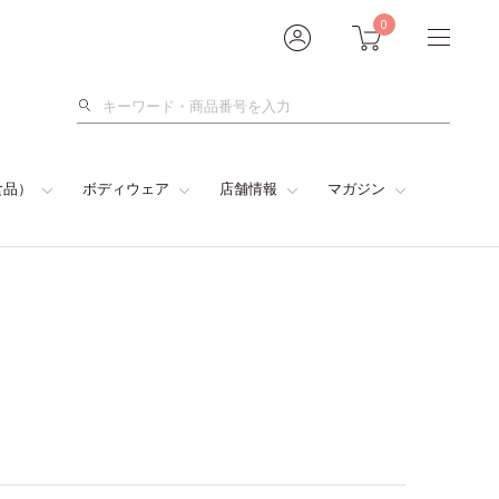
0
検
索
食品）
ボディウェア
店舗情報
マガジン