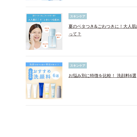
スキンケア
夏のベタつき&ごわつきに！大人肌
って？
スキンケア
お悩み別に特徴を比較！ 洗顔料6選