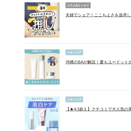
コラム&エッセイ
夫婦でシェア！ここちよさを追求し
スキンケア
沖縄のBAが解説！夏もユードット
スキンケア
【★4.3超え】クチコミで大人気の美