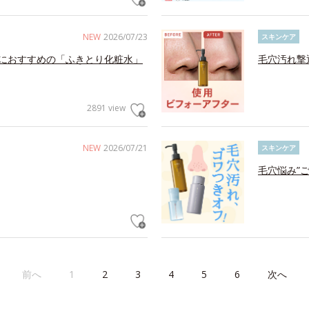
NEW
2026/07/23
スキンケア
におすすめの「ふきとり化粧水」
毛穴汚れ撃
2891 view
NEW
2026/07/21
スキンケア
毛穴悩み”
前へ
1
2
3
4
5
6
次へ