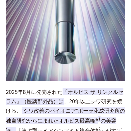
2025年8月に発売された
「オルビス ザ リンクルセ
ラム」（医薬部外品）は
、20年以上シワ研究を続
ける、
“シワ改善のパイオニア”ポーラ化成研究所の
1
独自研究から生まれたオルビス最高峰*
の美容
2
液。
「速攻型ナイアシンアミド複合体*
」がすば