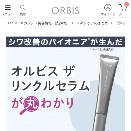
0
メニュー
検索
マイページ
カート
TOP
マガジン（美容情報・読み物）
スキンケアのまとめ
【保存版