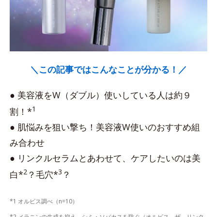
＼この記事ではこんなことが分かる！／
● 美容液をW（ダブル）使いしている人は約９
1
割！*
● 肌悩みを狙い撃ち！美容液W使いのおすすめ組
み合わせ
● リンクルセラムとあわせて、ケアしたいのは美
2
3
白*
？毛穴*
？
*1 オルビス調べ（n=10）
*2 メラニンの生成を抑え、シミ・ソバカスを防ぐ（オルビス ザ リンク