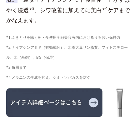
3
4
やく浸透*
、シワ改善に加えてに美白*
ケアまで
かなえます。
*1 ふきとりを除く朝・夜使用全顔美容液内におけるうるおい保持力
*2 ナイアシンアミド（有効成分）、水添大豆リン脂質、フィトステロー
ル、水（基剤）、BG（保湿）
*3 角層まで
*4 メラニンの生成を抑え、シミ・ソバカスを防ぐ