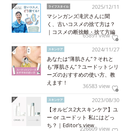
2025/12/11
ライフスタイル
マシンガンズ滝沢さんに聞
く、古いコスメの捨て方は？
｜コスメの断捨離・捨て方編
65891 view
2024/11/27
スキンケア
あなたは“薄肌さん”？それと
も“厚肌さん”？ユードットシリ
ーズのおすすめの使い方、教
えます！
36583 view
2023/08/30
スキンケア
【オルビス2大スキンケア】ユ
ー or ユードット 私にはどっ
ち？｜Editor’s view
226609 view