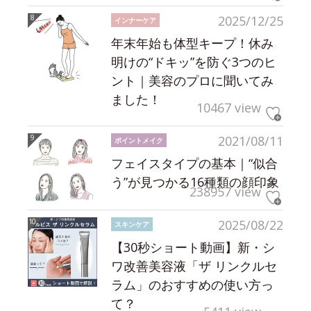
2025/12/25
インナーケア
年末年始も体型キープ！休み
明けの“ドキッ”を防ぐ3つのヒ
ント｜美容のプロに聞いてみ
ました！
10467 view
2021/08/11
ポイントメイク
フェイスタイプの基本｜“似合
う”が見つかる16種類の顔印象
238957 view
2025/08/22
スキンケア
【30秒ショート動画】新・シ
ワ改善美容液「ザ リンクルセ
ラム」のおすすめの使い方っ
て？