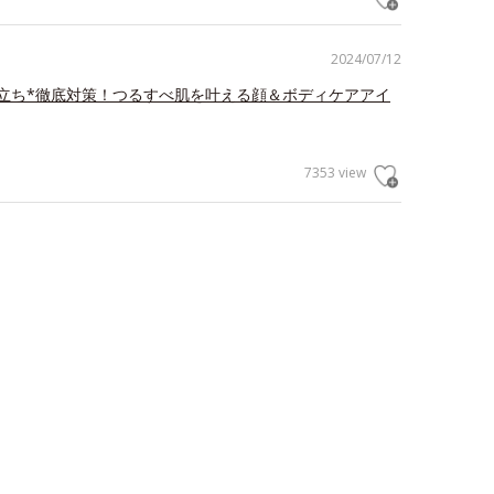
2024/07/12
立ち*徹底対策！つるすべ肌を叶える顔＆ボディケアアイ
7353 view