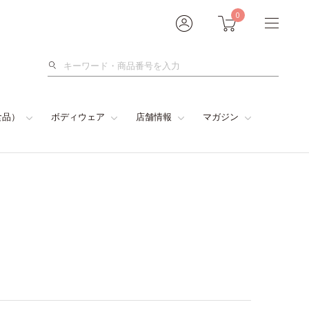
0
検
索
食品）
ボディウェア
店舗情報
マガジン