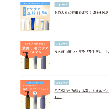
スキンケア
お悩み別に特徴を比較！ 洗顔料6選
スキンケア
夏のぽつぽつ・ザラザラ毛穴に！お
スキンケア
毛穴悩みが加速する夏に！オルビス
TOP