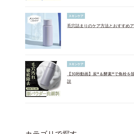
スキンケア
毛穴詰まりのケア方法とおすすめア
スキンケア
【30秒動画】炭*＆酵素*で角栓
説
カテゴリで探す