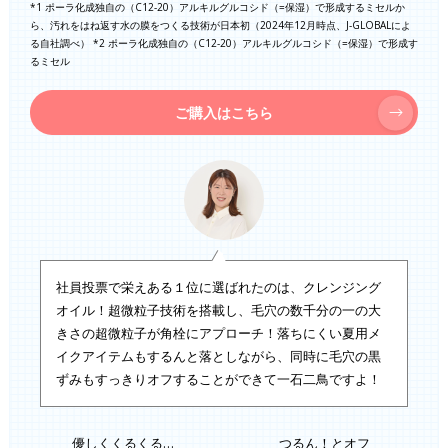
*1 ポーラ化成独自の（C12-20）アルキルグルコシド（=保湿）で形成するミセルか
ら、汚れをはね返す水の膜をつくる技術が日本初（2024年12月時点、J-GLOBALによ
る自社調べ） *2 ポーラ化成独自の（C12-20）アルキルグルコシド（=保湿）で形成す
るミセル
ご購入はこちら
社員投票で栄えある１位に選ばれたのは、クレンジング
オイル！超微粒子技術を搭載し、毛穴の数千分の一の大
きさの超微粒子が角栓にアプローチ！落ちにくい夏用メ
イクアイテムもするんと落としながら、同時に毛穴の黒
ずみもすっきりオフすることができて一石二鳥ですよ！
優しくくるくる…
つるん！とオフ