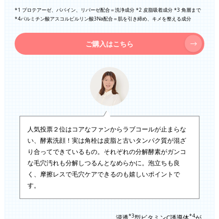
*1 プロテアーゼ、パパイン、リパーゼ配合＝洗浄成分 *2 皮脂吸着成分 *3 角層まで
*4パルミチン酸アスコルビルリン酸3Na配合＝肌を引き締め、キメを整える成分
ご購入はこちら
人気投票２位はコアなファンからラブコールが止まらな
い、酵素洗顔！実は角栓は皮脂と古いタンパク質が混ざ
り合ってできているもの。それぞれの分解酵素がガンコ
な毛穴汚れも分解しつるんとなめらかに。泡立ちも良
く、摩擦レスで毛穴ケアできるのも嬉しいポイントで
す。
*3
*4
浸透
型ビタミンC誘導体
が