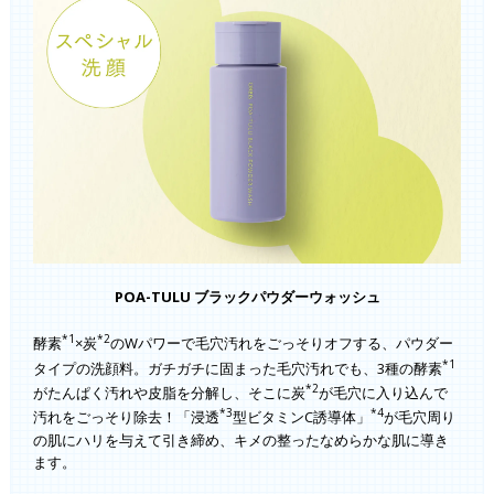
POA-TULU ブラックパウダーウォッシュ
*1
*2
酵素
×炭
のWパワーで毛穴汚れをごっそりオフする、パウダー
*1
タイプの洗顔料。ガチガチに固まった毛穴汚れでも、3種の酵素
*2
がたんぱく汚れや皮脂を分解し、そこに炭
が毛穴に入り込んで
*3
*4
汚れをごっそり除去！「浸透
型ビタミンC誘導体」
が毛穴周り
の肌にハリを与えて引き締め、キメの整ったなめらかな肌に導き
ます。