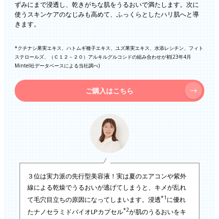
ずみにまで浸透し、乾きがちな肌をうるおいで満たします。次に
使うスキンケアのなじみも高めて、ふっくらとしたハリ肌へと導
きます。
*クチナシ果実エキス、ハトムギ種子エキス、ユズ果実エキス、水添レシチン、フィト
ステロールズ、（Ｃ１２－２０）アルキルグルコシドの組み合わせが初(23年4月
Mintel社データベースによる当社調べ)
ご購入はこちら
３位は実力派の先行型美容液！実は夏のエアコンや紫外
線による乾燥でうるおいが逃げてしまうと、キメが乱れ
*1
て毛穴目立ちの原因になってしまいます。浸透
に優れ
*2
たナノセラミドバイオLPカプセル
が肌のうるおいをキ