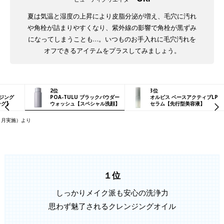
夏は気温と湿度の上昇により皮脂分泌が増え、毛穴に汚れ
や角栓が詰まりやすくなり、紫外線の影響で角栓が黒ずみ
になってしまうことも…。いつものお手入れに毛穴汚れを
オフできるアイテムをプラスしてみましょう。
2位
3位
ンジング
POA-TULU ブラックパウダー
オルビス ベースアクティブLP
ング】
ウォッシュ
【スペシャル洗顔】
セラム
【先行型美容液】
年５月実施）より
１位
しっかりメイク派も安心の洗浄力
思わず魅了されるクレンジングオイル