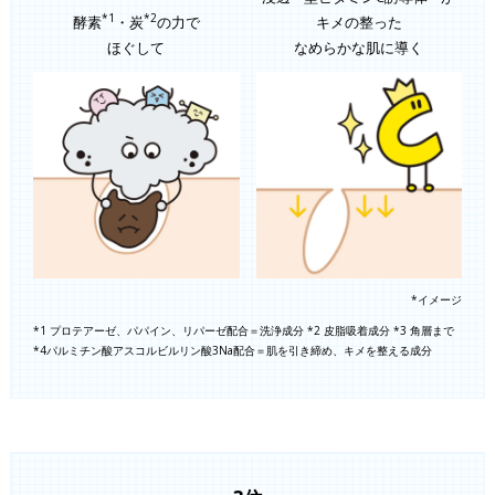
*1
*2
酵素
・炭
の力で
キメの整った
ほぐして
なめらかな肌に導く
*イメージ
*1 プロテアーゼ、パパイン、リパーゼ配合＝洗浄成分 *2 皮脂吸着成分 *3 角層まで
*4パルミチン酸アスコルビルリン酸3Na配合＝肌を引き締め、キメを整える成分