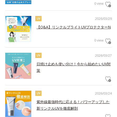
0 view
2026/03/29
UV
【Q&A】リンクルブライトUVプロテクターN
0 view
2026/03/27
UV
日焼け止めも使い分け！今から始めたいUV対
策
2026/03/24
UV
紫外線最強時代に応える！パワーアップした
新リンクルUVを徹底解剖