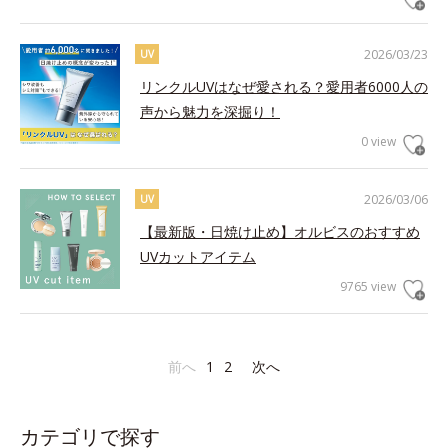
2026/03/23
UV
リンクルUVはなぜ愛される？愛用者6000人の
声から魅力を深掘り！
0 view
2026/03/06
UV
【最新版・日焼け止め】オルビスのおすすめ
UVカットアイテム
9765 view
前へ
1
2
次へ
カテゴリで探す