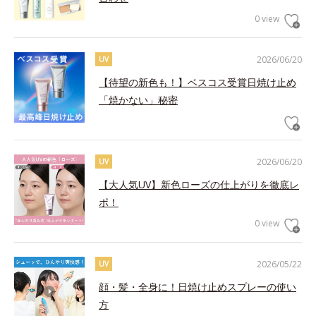
0 view
2026/06/20
UV
【待望の新色も！】ベスコス受賞日焼け止め
「焼かない」秘密
2026/06/20
UV
【大人気UV】新色ローズの仕上がりを徹底レ
ポ！
0 view
2026/05/22
UV
顔・髪・全身に！日焼け止めスプレーの使い
方