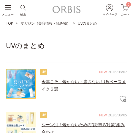
0
メニュー
検索
マイページ
カート
TOP
マガジン（美容情報・読み物）
UVのまとめ
UVのまとめ
NEW
2026/08/07
UV
今年こそ、焼かない・崩さない！UVベースメ
イク５選
NEW
2026/08/05
UV
シーン別！焼かないための“鉄壁UV対策”組み
合わせ