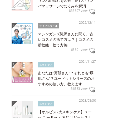
リンパの流れを図解！正しいリン
パマッサージでむくみを解消
1833897 view
2025/12/11
ライフスタイル
マシンガンズ滝沢さんに聞く、古
いコスメの捨て方は？｜コスメの
断捨離・捨て方編
65891 view
2024/11/27
スキンケア
あなたは“薄肌さん”？それとも“厚
肌さん”？ユードットシリーズのお
すすめの使い方、教えます！
36583 view
2023/08/30
スキンケア
【オルビス2大スキンケア】ユー
or ユードット 私にはどっち？｜