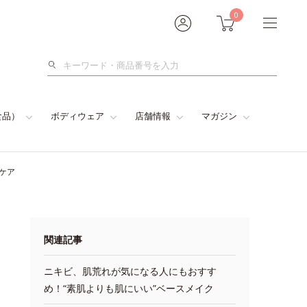
0
検
索
食品）
ボディウェア
店舗情報
マガジン
ケア
関連記事
ニキビ、肌荒れが気になる人にもおすす
め！“素肌よりも肌にいい”ベースメイク