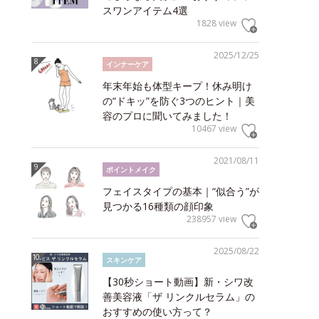
スワンアイテム4選
1828 view
2025/12/25
インナーケア
年末年始も体型キープ！休み明け
の“ドキッ”を防ぐ3つのヒント｜美
容のプロに聞いてみました！
10467 view
2021/08/11
ポイントメイク
フェイスタイプの基本｜“似合う”が
見つかる16種類の顔印象
238957 view
2025/08/22
スキンケア
【30秒ショート動画】新・シワ改
善美容液「ザ リンクルセラム」の
おすすめの使い方って？