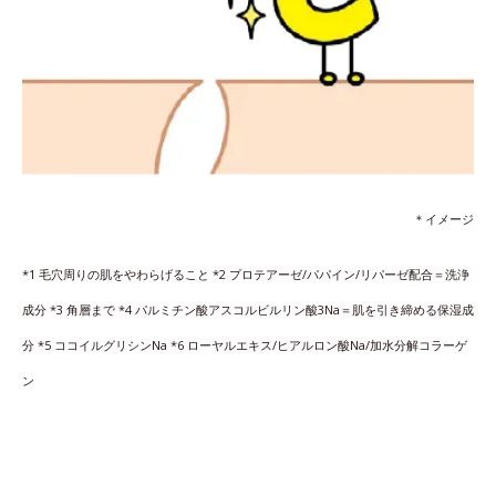
＊イメージ
*1 毛穴周りの肌をやわらげること *2 プロテアーゼ/パパイン/リパーゼ配合＝洗浄
成分 *3 角層まで *4 パルミチン酸アスコルビルリン酸3Na＝肌を引き締める保湿成
分 *5 ココイルグリシンNa *6 ローヤルエキス/ヒアルロン酸Na/加水分解コラーゲ
ン