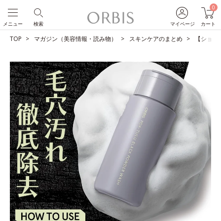
0
メニュー
検索
マイページ
カート
TOP
マガジン（美容情報・読み物）
スキンケアのまとめ
【ショー