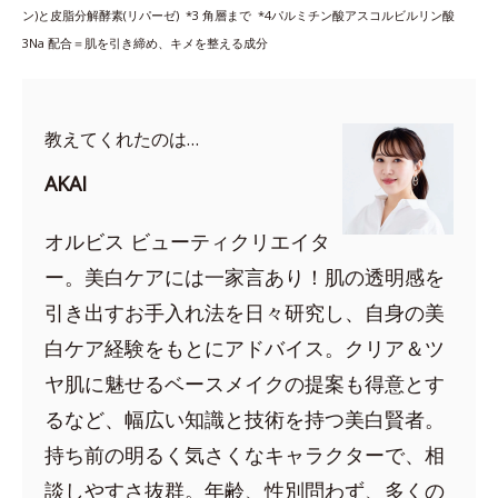
ン)と皮脂分解酵素(リパーゼ) *3
角層まで *4
パルミチン酸アスコルビルリン酸
3Na 配合＝肌を引き締め、キメを整える成分
教えてくれたのは…
AKAI
オルビス ビューティクリエイタ
ー。美白ケアには一家言あり！肌の透明感を
引き出すお手入れ法を日々研究し、自身の美
白ケア経験をもとにアドバイス。クリア＆ツ
ヤ肌に魅せるベースメイクの提案も得意とす
るなど、幅広い知識と技術を持つ美白賢者。
持ち前の明るく気さくなキャラクターで、相
談しやすさ抜群。年齢、性別問わず、多くの