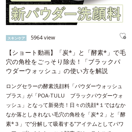
5964 view
スキンケア
【ショート動画】「炭*」と「酵素*」で毛
穴の角栓をごっそり除去！「ブラックパ
ウダーウォッシュ」の使い方を解説
ロングセラーの酵素洗顔料「パウダーウォッシュ
プラス」が「POA-TULU ブラックパウダーウォ
ッシュ」となって新発売！日々の洗顔*１ではなか
なか落としきれない毛穴の角栓を「炭*２」と「酵
素*３」で“分解して吸着する”アイテムとしてパワ