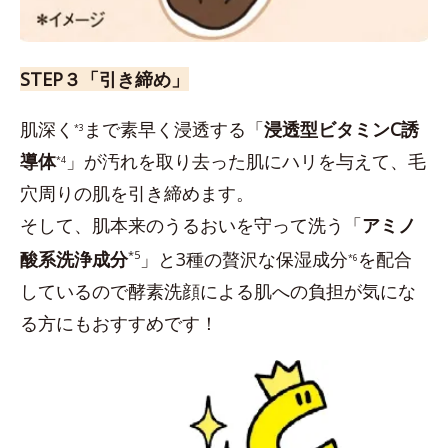
STEP３「引き締め」
肌深く
まで素早く浸透する「
浸透型ビタミンC誘
*3
導体
」が汚れを取り去った肌にハリを与えて、毛
*4
穴周りの肌を引き締めます。
そして、肌本来のうるおいを守って洗う「
アミノ
酸系洗浄成分
*5
」と3種の贅沢な保湿成分
を配合
*6
しているので酵素洗顔による肌への負担が気にな
る方にもおすすめです！