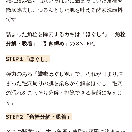
雑に絡み合い毛穴いっぱいに詰まっていた角栓を
徹底除去し、つるんとした肌を叶える酵素洗顔料
です。
詰まった角栓を除去するカギは「
ほぐし
」「
角栓
*1
分解・吸着
」「
引き締め
」の３STEP。
STEP１「ほぐし」
弾力のある「
濃密ほぐし泡
」で、汚れが固まり詰
まった毛穴周りの肌を柔らかく解きほぐし、毛穴
の汚れをごっそり分解・排除できる状態に整えま
す。
STEP２「角栓分解・吸着」
３つの酵素
が、古い角層と皮脂が頑固に絡まった
*2