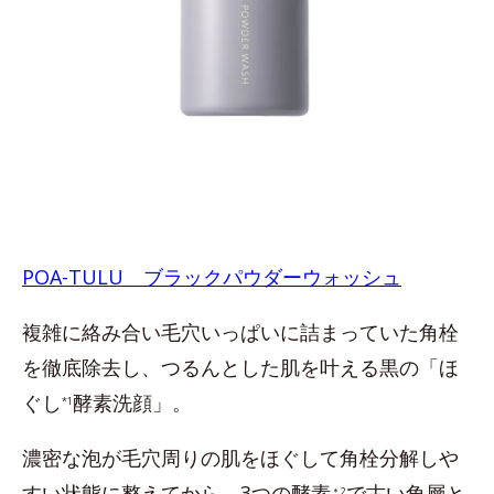
POA-TULU ブラックパウダーウォッシュ
複雑に絡み合い毛穴いっぱいに詰まっていた角栓
を徹底除去し、つるんとした肌を叶える黒の「ほ
ぐし
酵素洗顔」。
*1
濃密な泡が毛穴周りの肌をほぐして角栓分解しや
すい状態に整えてから、3つの酵素
で古い角層と
＊2