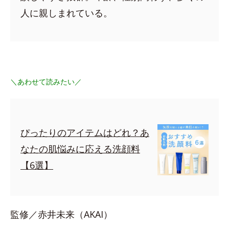
人に親しまれている。
＼あわせて読みたい／
ぴったりのアイテムはどれ？あ
なたの肌悩みに応える洗顔料
【6選】
監修／赤井未来（AKAI）