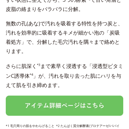
皮脂の絡まりをバラバラに分解。
無数の孔(あな)で汚れを吸着する特性を持つ炭と、
汚れを効率的に吸着するキメが細かい泡の「炭吸
着処方」で、分解した毛穴汚れを隅々まで絡めと
ります。
さらに肌深く
*3
まで素早く浸透する「浸透型ビタミ
ンC誘導体
*4
」が、汚れを取り去った肌にハリを与
えて肌を引き締めます。
毛穴周りの肌をやわらげること
たんぱく質分解酵素(プロテアーゼ/パパイ
*1
*2