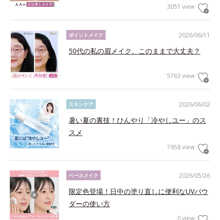
3051 view
2026/06/11
ポイントメイク
50代の私の眉メイク、このままで大丈夫？
5763 view
2026/06/02
スキンケア
暑い夏の裏技！ひんやり「冷やしユー」のス
スメ
7958 view
2026/05/26
ベースメイク
限定色登場！日中の塗り直しに便利なUVパウ
ダーの使い方
0 view