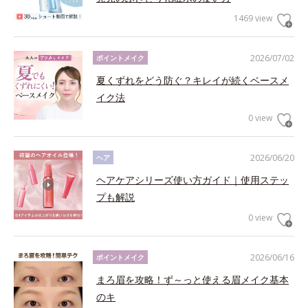
1469 view
2026/07/02
ポイントメイク
夏くずれをどう防ぐ？キレイが続くベースメ
イク法
0 view
2026/06/20
ヘア
ヘアケアシリーズ使い方ガイド｜使用ステッ
プも解説
0 view
2026/06/16
ポイントメイク
まろ眉を攻略！ず～っと使える眉メイク基本
のキ