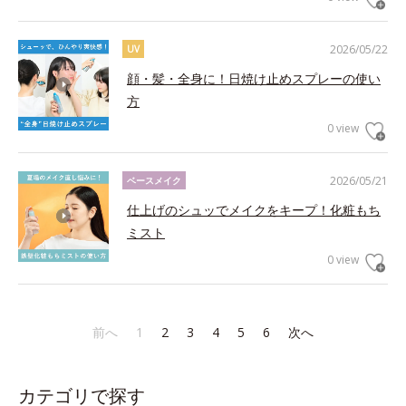
2026/05/22
UV
顔・髪・全身に！日焼け止めスプレーの使い
方
0 view
2026/05/21
ベースメイク
仕上げのシュッでメイクをキープ！化粧もち
ミスト
0 view
前へ
1
2
3
4
5
6
次へ
カテゴリで探す