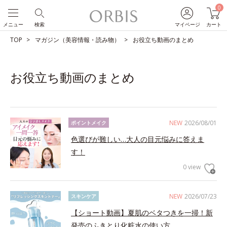
0
メニュー
検索
マイページ
カート
TOP
マガジン（美容情報・読み物）
お役立ち動画のまとめ
お役立ち動画のまとめ
NEW
2026/08/01
ポイントメイク
色選びが難しい…大人の目元悩みに答えま
す！
0 view
NEW
2026/07/23
スキンケア
【ショート動画】夏肌のベタつきを一掃！新
発売のふきとり化粧水の使い方