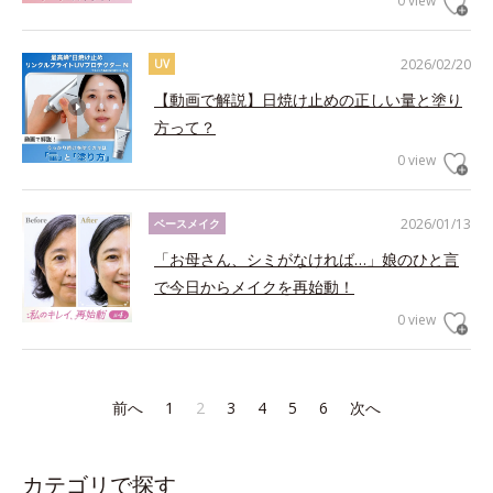
0 view
2026/02/20
UV
【動画で解説】日焼け止めの正しい量と塗り
方って？
0 view
2026/01/13
ベースメイク
「お母さん、シミがなければ…」娘のひと言
で今日からメイクを再始動！
0 view
前へ
1
2
3
4
5
6
次へ
カテゴリで探す