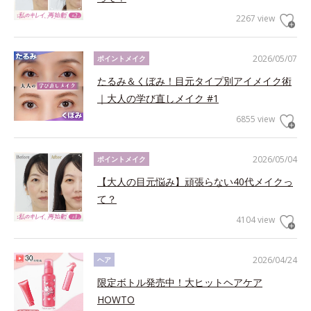
2267 view
2026/05/07
ポイントメイク
たるみ＆くぼみ！目元タイプ別アイメイク術
｜大人の学び直しメイク #1
6855 view
2026/05/04
ポイントメイク
【大人の目元悩み】頑張らない40代メイクっ
て？
4104 view
2026/04/24
ヘア
限定ボトル発売中！大ヒットヘアケア
HOWTO