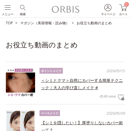
0
メニュー
検索
マイページ
カート
TOP
マガジン（美容情報・読み物）
お役立ち動画のまとめ
お役立ち動画のまとめ
2026/05/15
ポイントメイク
＜シミとクマ＞自然にカバーする簡単テクニ
ック｜大人の学び直しメイク #
4549 view
2026/05/09
ベースメイク
【シミを隠したい！】厚塗りしないカバー術
って？