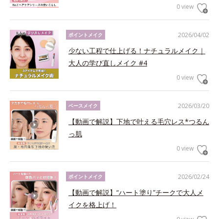
0 view
2026/04/02
ポイントメイク
少ない工程で仕上げる！ナチュラルメイク｜
大人の学び直しメイク #4
0 view
2026/03/20
ベースメイク
【動画で解説】下地で叶える毛穴レス*つるん
っ肌
0 view
2026/02/24
ポイントメイク
【動画で解説】“ハート塗り”チークで大人メ
イクを格上げ！