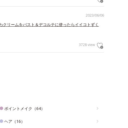
2023/06/06
わクリームをバスト＆デコルテに使ったらイイコトずく
3728 view
ポイントメイク（64）
ヘア（16）