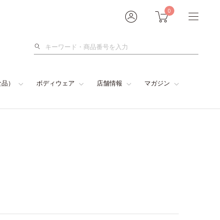
0
検
索
食品）
ボディウェア
店舗情報
マガジン