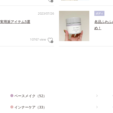
2023/07/26
ボディ
実用派アイテム5選
名品ふわふ
め！
10767 view
ベースメイク（52）
インナーケア（33）