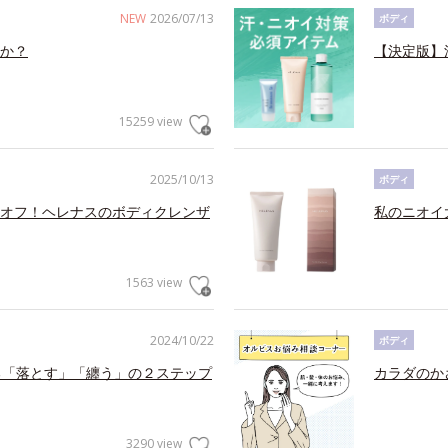
NEW
2026/07/13
ボディ
か？
【決定版】
15259 view
2025/10/13
ボディ
オフ！ヘレナスのボディクレンザ
私のニオイ
1563 view
2024/10/22
ボディ
る「落とす」「纏う」の２ステップ
カラダのか
3290 view