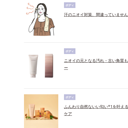
ボディ
汗のニオイ対策、間違っていません
ボディ
ニオイの元となる汚れ・古い角質も
ー
ボディ
ふんわり自然ないい匂い*1を叶え
ケア