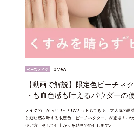
0 view
ベースメイク
【動画で解説】限定色ピーチネク
トも血色感も叶えるパウダーの
メイクの上からササっとUVカットもできる、大人気の最強*
と透明感を叶える限定色「ピーチネクター」が登場！UV
使い方、そして仕上がりを動画で紹介します♪