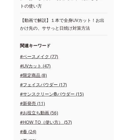
トの使い方
【動画で解説】１本で全身UVカット！お出
かけ先の、ササっと日焼け対策方法
関連キーワード
#ベースメイク (77)
#UVカット (47)
#限定商品 (8)
#フェイスパウダー (17)
#サンスクリーン®パウダー (15)
#新発売 (11)
#お役立ち動画 (56)
#HOW TO（使い方） (57)
#春 (24)