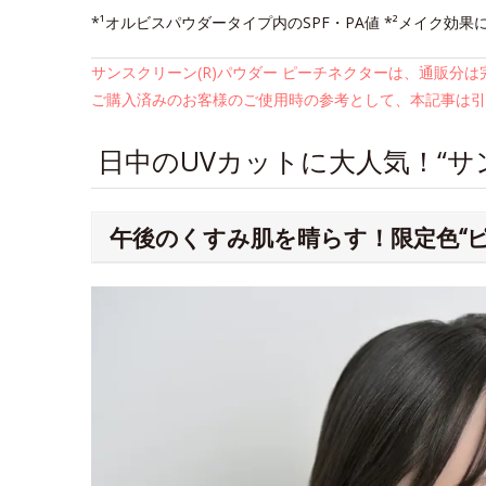
*¹オルビスパウダータイプ内のSPF・PA値 *²メイク効果
サンスクリーン(R)パウダー ピーチネクターは、通販分
ご購入済みのお客様のご使用時の参考として、本記事は引
日中のUVカットに大人気！“サン
午後のくすみ肌を晴らす！限定色“