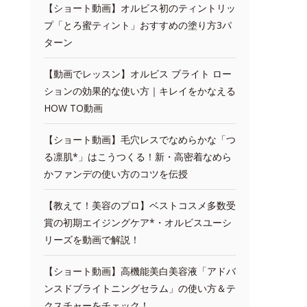
【ショート動画】オルビス初のティントリッ
プ「とろ蜜ティント」おすすめの塗り方3パ
ターン
【動画でレッスン】オルビス ブライト ロー
ションの効果的な使い方｜キレイをかなえる
HOW TO動画
【ショート動画】毛穴レスでなめらかな「つ
る凛肌*」はこうつくる！新・高密着なめら
かファンデの使い方のコツを伝授
【教えて！美容のプロ】ベストコスメ多数受
賞の初期エイジングケア*・オルビスユーシ
リーズを動画で解説！
【ショート動画】高機能美白美容液「アドバ
ンスドブライトニングセラム」の使い方＆テ
クスチャーをチェック！