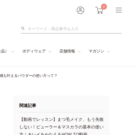
0
検
索
食品）
ボディウェア
店舗情報
マガジン
色感も叶えるパウダーの使い方って？
関連記事
【動画でレッスン】まつ毛メイク、もう失敗
しない！ビューラー＆マスカラの基本の使い
方｜キレイをかなえるHOW TO動画