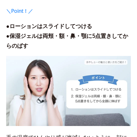
＼Point！／
●ローションはスライドしてつける
●保湿ジェルは両頬・額・鼻・顎に5点置きしてか
らのばす