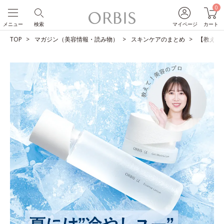
0
メニュー
検索
マイページ
カート
TOP
マガジン（美容情報・読み物）
スキンケアのまとめ
【教えて