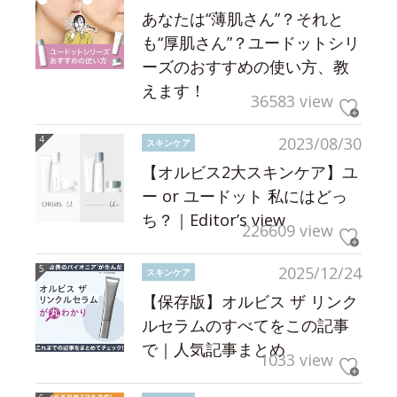
あなたは“薄肌さん”？それと
も“厚肌さん”？ユードットシリ
ーズのおすすめの使い方、教
えます！
36583 view
2023/08/30
スキンケア
【オルビス2大スキンケア】ユ
ー or ユードット 私にはどっ
ち？｜Editor’s view
226609 view
2025/12/24
スキンケア
【保存版】オルビス ザ リンク
ルセラムのすべてをこの記事
で｜人気記事まとめ
1033 view