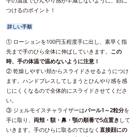
手の温度でひんやり感が半減しないように、顔に
つけるのポイント！
詳しい手順
① ローションを100円玉程度手に出し、素早く指
先まで手のひら全体に伸ばしていきます。
この
時、手の体温で温めないように注意！
② 乾燥しやすい頬からスライドさせるようにつけ
ます。ハンドプレスしてしまうとひんやり感を感
じにくくなるので全体的にスライドさせてくださ
い。
③ ジェルモイスチャライザーは
パール1～2粒分
を
手に取り、
両頬・額・鼻・顎の順番で5点置き
して
いきます。手のひらに取るのではなく
直接顔にの