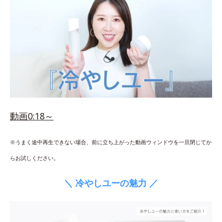
動画0:18～
※うまく途中再生できない場合、前に立ち上がった動画ウィンドウを一旦閉じてか
らお試しください。
＼ 冷やしユーの魅力 ／