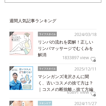
週間人気記事ランキング
2024/03/18
ライフスタイル
リンパの流れを図解！正しい
リンパマッサージでむくみを
解消
1833897 view
2025/12/11
ライフスタイル
マシンガンズ滝沢さんに聞
く、古いコスメの捨て方は？
｜コスメの断捨離・捨て方編
65891 view
2024/11/27
スキンケア