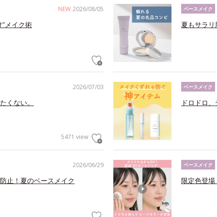
NEW
2026/08/05
ベースメイク
け”メイク術
夏もサラリ
2026/07/03
ベースメイク
たくない。
ドロドロ、
5471 view
2026/06/29
ベースメイク
防止！夏のベースメイク
限定色登場