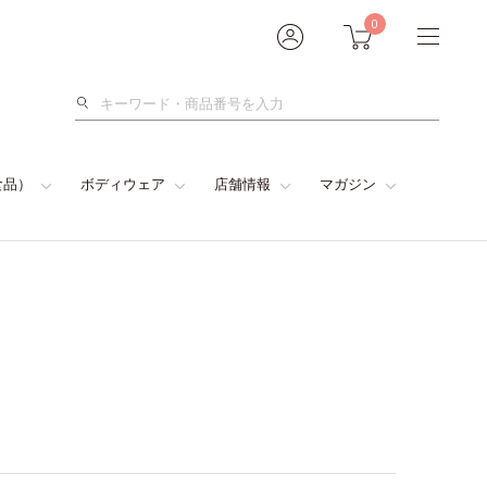
0
検
索
食品）
ボディウェア
店舗情報
マガジン