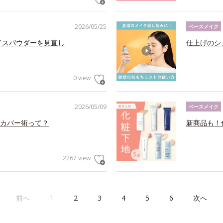
2026/05/25
ベースメイク
イスパウダーを見直し
仕上げのシ
0 view
2026/05/09
ベースメイク
カバー術って？
新商品も！
2267 view
前へ
1
2
3
4
5
6
次へ