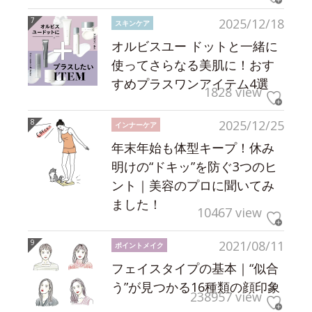
2025/12/18
スキンケア
オルビスユー ドットと一緒に
使ってさらなる美肌に！おす
すめプラスワンアイテム4選
1828 view
2025/12/25
インナーケア
年末年始も体型キープ！休み
明けの“ドキッ”を防ぐ3つのヒ
ント｜美容のプロに聞いてみ
ました！
10467 view
2021/08/11
ポイントメイク
フェイスタイプの基本｜“似合
う”が見つかる16種類の顔印象
238957 view