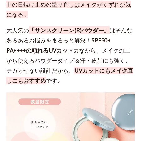
中の日焼け止めの塗り直しはメイクがくずれが気
になる…
大人気の
「サンスクリーン(R)パウダー」
はそんな
あるあるお悩みをまるっと解決！
SPF50+
PA++++の頼れるUVカット力
ながら、メイクの上
から使えるパウダータイプ＆汗・皮脂にも強く、
テカらせない設計だから、
UVカットにもメイク直
しにもおすすめ
です♪