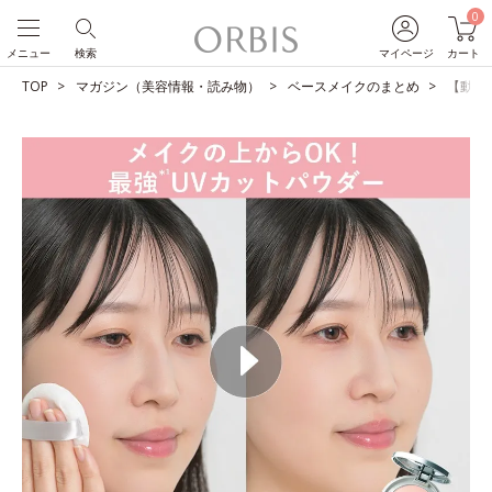
0
メニュー
検索
マイページ
カート
TOP
マガジン（美容情報・読み物）
ベースメイクのまとめ
【動画