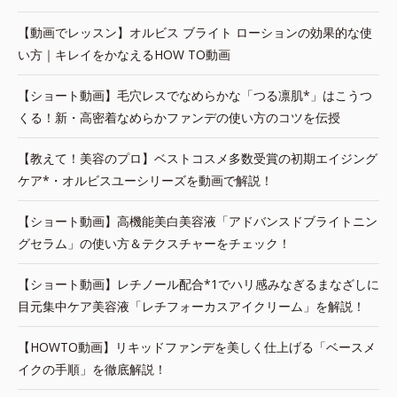
【動画でレッスン】オルビス ブライト ローションの効果的な使
い方｜キレイをかなえるHOW TO動画
【ショート動画】毛穴レスでなめらかな「つる凛肌*」はこうつ
くる！新・高密着なめらかファンデの使い方のコツを伝授
【教えて！美容のプロ】ベストコスメ多数受賞の初期エイジング
ケア*・オルビスユーシリーズを動画で解説！
【ショート動画】高機能美白美容液「アドバンスドブライトニン
グセラム」の使い方＆テクスチャーをチェック！
【ショート動画】レチノール配合*1でハリ感みなぎるまなざしに
目元集中ケア美容液「レチフォーカスアイクリーム」を解説！
【HOWTO動画】リキッドファンデを美しく仕上げる「ベースメ
イクの手順」を徹底解説！