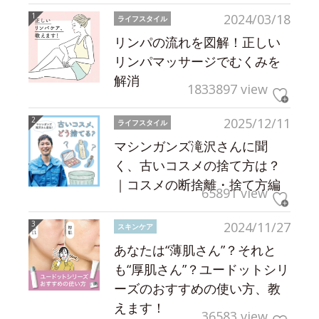
2024/03/18
ライフスタイル
リンパの流れを図解！正しい
リンパマッサージでむくみを
解消
1833897 view
2025/12/11
ライフスタイル
マシンガンズ滝沢さんに聞
く、古いコスメの捨て方は？
｜コスメの断捨離・捨て方編
65891 view
2024/11/27
スキンケア
あなたは“薄肌さん”？それと
も“厚肌さん”？ユードットシリ
ーズのおすすめの使い方、教
えます！
36583 view