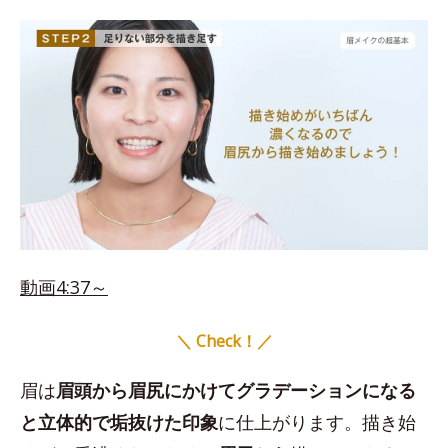
動画4:37～
＼ Check！／
眉は
眉頭から眉尻にかけてグラデーションになる
と立体的で垢抜けた印象
に仕上がります。描き始