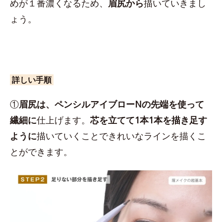
めが１番濃くなるため、
眉尻から
描いていきまし
ょう。
詳しい手順
①
眉尻は、ペンシルアイブローNの先端を使って
繊細に
仕上げます。
芯を立てて1本1本を描き足す
ように
描いていくことできれいなラインを描くこ
とができます。