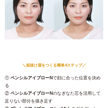
＼垢抜け眉をつくる簡単4ステップ／
①
ペンシルアイブローN
で顔に合った位置を決め
る
②
ペンシルアイブローN
のなぎなた芯を活用して
足りない部分を描き足す