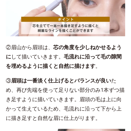
②眉山から眉頭は、
芯の角度を少しねかせるよう
に
して描いていきます。
毛流れに沿って毛の隙間
を埋めるように描くと自然に描けます
。
③
眉頭は一番淡く仕上げるとバランスが良い
た
め、再び先端を使って足りない部分のみ1本ずつ描
き足すように描いていきます。眉頭の毛は上に向
かって生えているため、毛流れに沿って下から上
に描き足すと自然な眉に仕上がります。