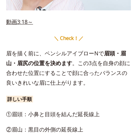
動画3:18～
＼ Check！／
眉を描く前に、ペンシルアイブローNで
眉頭・眉
山・眉尻の位置を決めます
。この3点を自身の顔に
合わせた位置にすることで顔に合ったバランスの
良いきれいな眉に仕上がります。
詳しい手順
①眉頭：小鼻と目頭を結んだ延長線上
②眉山：黒目の外側の延長線上