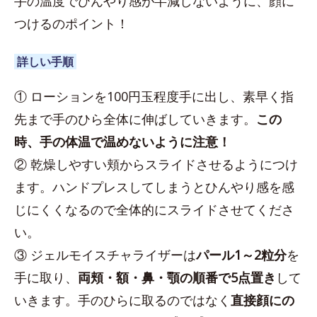
手の温度でひんやり感が半減しないように、顔に
つけるのポイント！
詳しい手順
① ローションを100円玉程度手に出し、素早く指
先まで手のひら全体に伸ばしていきます。
この
時、手の体温で温めないように注意！
② 乾燥しやすい頬からスライドさせるようにつけ
ます。ハンドプレスしてしまうとひんやり感を感
じにくくなるので全体的にスライドさせてくださ
い。
③ ジェルモイスチャライザーは
パール1～2粒分
を
手に取り、
両頬・額・鼻・顎の順番で5点置き
して
いきます。手のひらに取るのではなく
直接顔にの