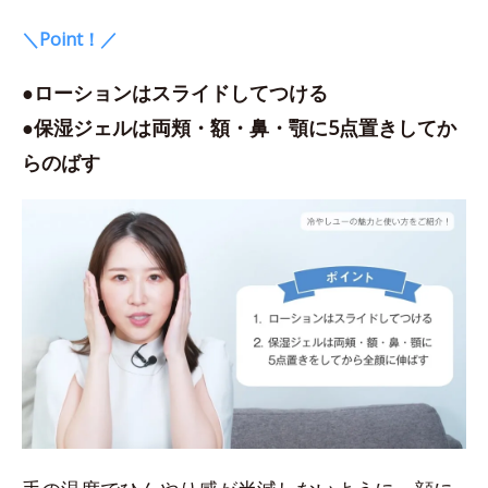
＼Point！／
●ローションはスライドしてつける
●保湿ジェルは両頬・額・鼻・顎に5点置きしてか
らのばす