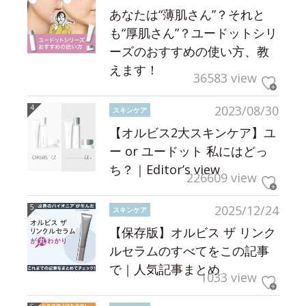
あなたは“薄肌さん”？それと
も“厚肌さん”？ユードットシリ
ーズのおすすめの使い方、教
えます！
36583 view
2023/08/30
スキンケア
【オルビス2大スキンケア】ユ
ー or ユードット 私にはどっ
ち？｜Editor’s view
226609 view
2025/12/24
スキンケア
【保存版】オルビス ザ リンク
ルセラムのすべてをこの記事
で｜人気記事まとめ
1033 view