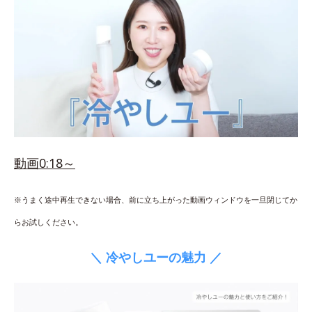
動画0:18～
※うまく途中再生できない場合、前に立ち上がった動画ウィンドウを一旦閉じてか
らお試しください。
＼ 冷やしユーの魅力 ／