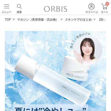
0
メニュー
検索
マイページ
カート
TOP
マガジン（美容情報・読み物）
スキンケアのまとめ
【教えて