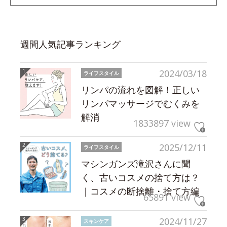
週間人気記事ランキング
2024/03/18
ライフスタイル
リンパの流れを図解！正しい
リンパマッサージでむくみを
解消
1833897 view
2025/12/11
ライフスタイル
マシンガンズ滝沢さんに聞
く、古いコスメの捨て方は？
｜コスメの断捨離・捨て方編
65891 view
2024/11/27
スキンケア