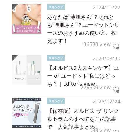
2024/11/27
スキンケア
あなたは“薄肌さん”？それと
も“厚肌さん”？ユードットシリ
ーズのおすすめの使い方、教
えます！
36583 view
2023/08/30
スキンケア
【オルビス2大スキンケア】ユ
ー or ユードット 私にはどっ
ち？｜Editor’s view
226609 view
2025/12/24
スキンケア
【保存版】オルビス ザ リンク
ルセラムのすべてをこの記事
で｜人気記事まとめ
1033 view