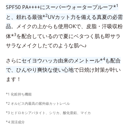
1
SPF50 PA++++にスーパーウォータープルーフ*
2
と、頼れる最強*
UVカット力を備える真夏の必需
品
。メイクの上からも使用OKで、皮脂・汗吸収粉
3
体*
を配合しているので夏にベタつく肌も即サラ
サラなメイクしたてのような肌へ♪
4
さらに
セイヨウハッカ由来のメントール*
も配合
で、ひんやり爽快な使い心地
で日焼け対策が叶い
ます！
*1 化粧持ち機能
*2 オルビス内最高の紫外線カットレベル
*3 ヒドロキシアパタイト、シリカ、酸化亜鉛、マイカ
*4 清涼成分