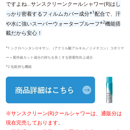
ですよね…サンスクリーンクールシャワー(R)は
し
1
っかり密着するフィルムカバー成分*
配合
で、
汗
2
や水に強いスーパーウォータープルーフ*
機能搭
載だから安心！
*1 シクロペンタシロキサン, （アクリル酸アルキル／ジメチコン）コポリマ
ー＝紫外線カット成分の持ちを良くする密着性向上成分
*2 化粧持ち機能
※サンスクリーン(R)クールシャワーは、通販分は
現在完売しております。