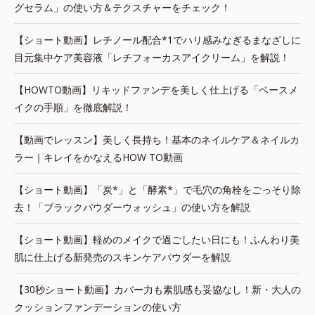
グセラム」の使い方＆テクスチャーをチェック！
【ショート動画】レチノール配合*1でハリ感みなぎるまなざしに
目元集中ケア美容液「レチフォーカスアイクリーム」を解説！
【HOWTO動画】リキッドファンデを美しく仕上げる「ベースメ
イクの手順」を徹底解説！
【動画でレッスン】美しく長持ち！基本のネイルケア＆ネイルカ
ラー｜キレイをかなえるHOW TO動画
【ショート動画】「炭*」と「酵素*」で毛穴の角栓をごっそり除
去！「ブラックパウダーウォッシュ」の使い方を解説
【ショート動画】軽めのメイクで過ごしたい日にも！ふんわり美
肌に仕上げる新発売のスキンケアパウダーを解説
【30秒ショート動画】カバー力も素肌感も妥協なし！新・大人の
クッションファンデーションの使い方