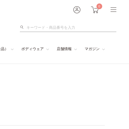
0
検
索
食品）
ボディウェア
店舗情報
マガジン