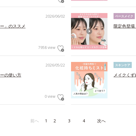
2026/06/02
ベースメイク
ー」のススメ
限定色登場
7958 view
2026/05/22
スキンケア
ーの使い方
メイクくず
0 view
前へ
1
2
3
4
次へ