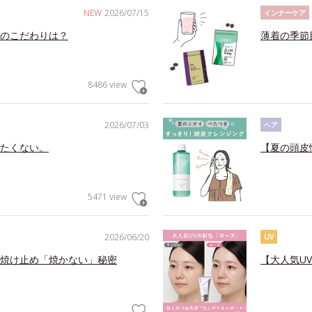
NEW
2026/07/15
インナーケア
のこだわりは？
薄着の季節
8486 view
2026/07/03
ヘア
たくない。
【夏の頭皮
5471 view
2026/06/20
UV
焼け止め「焼かない」秘密
【大人気U