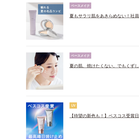
ベースメイク
夏もサラリ肌をあきらめない！社員
ベースメイク
夏の肌、焼けたくない。でもくずし
UV
【待望の新色も！】ベスコス受賞日