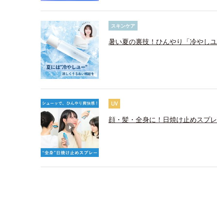
スキンケア
暑い夏の裏技！ひんやり「冷やしユ
UV
顔・髪・全身に！日焼け止めスプレ