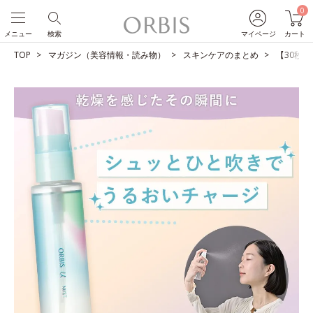
0
メニュー
検索
マイページ
カート
TOP
マガジン（美容情報・読み物）
スキンケアのまとめ
【30秒