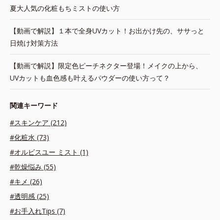
夏大人気の化粧もちミストの使い方
【動画で解説】１本で全身UVカット！お出かけ先の、ササっと
日焼け対策方法
【動画で解説】限定色ピーチネクター登場！メイクの上から、
UVカットも血色感も叶えるパウダーの使い方って？
関連キーワード
#スキンケア (212)
#化粧水 (73)
#オルビスユー ミスト (1)
#乾燥悩み (55)
#キメ (26)
#透明感 (25)
#お手入れTips (7)