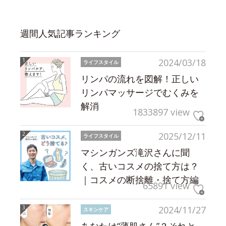
週間人気記事ランキング
2024/03/18
ライフスタイル
リンパの流れを図解！正しい
リンパマッサージでむくみを
解消
1833897 view
2025/12/11
ライフスタイル
マシンガンズ滝沢さんに聞
く、古いコスメの捨て方は？
｜コスメの断捨離・捨て方編
65891 view
2024/11/27
スキンケア
あなたは“薄肌さん”？それと