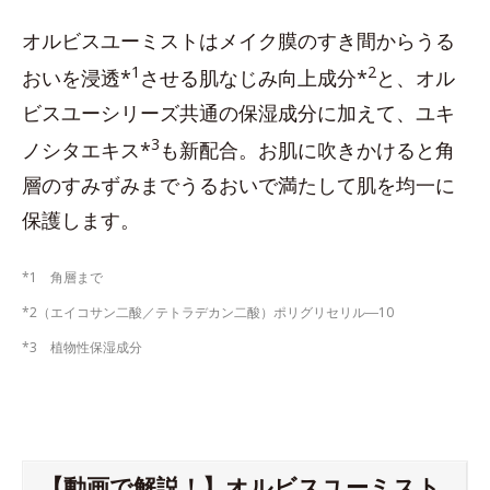
オルビスユーミストはメイク膜のすき間からうる
1
2
おいを浸透*
させる肌なじみ向上成分*
と、オル
ビスユーシリーズ共通の保湿成分に加えて、ユキ
3
ノシタエキス*
も新配合。お肌に吹きかけると角
層のすみずみまでうるおいで満たして肌を均一に
保護します。
*1 角層まで
*2（エイコサン二酸／テトラデカン二酸）ポリグリセリル―10
*3 植物性保湿成分
【動画で解説！】オルビスユーミスト