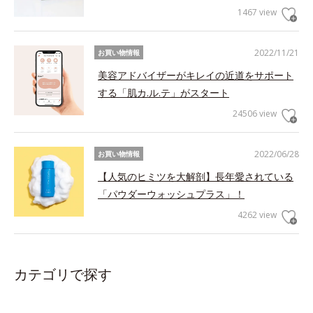
1467 view
2022/11/21
お買い物情報
美容アドバイザーがキレイの近道をサポート
する「肌カ.ル.テ」がスタート
24506 view
2022/06/28
お買い物情報
【人気のヒミツを大解剖】長年愛されている
「パウダーウォッシュプラス」！
4262 view
カテゴリで探す