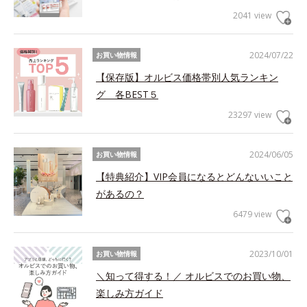
2041 view
2024/07/22
お買い物情報
【保存版】オルビス価格帯別人気ランキン
グ 各BEST５
23297 view
2024/06/05
お買い物情報
【特典紹介】VIP会員になるとどんないいこと
があるの？
6479 view
2023/10/01
お買い物情報
＼知って得する！／ オルビスでのお買い物、
楽しみ方ガイド