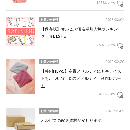
12586 view
2023/08/04
お買い物情報
【保存版】オルビス価格帯別人気ランキン
グ 各BEST５
28921 view
2023/02/20
お買い物情報
【共創NEWS】定番ノベルティにも春テイス
トを♪｜2023年春のノベルティ 制作レポー
ト
9218 view
2023/01/05
お買い物情報
オルビスの配送資材が変わります