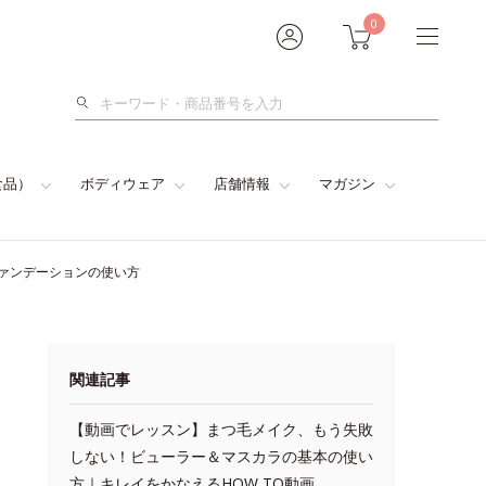
0
検
索
食品）
ボディウェア
店舗情報
マガジン
ァンデーションの使い方
関連記事
【動画でレッスン】まつ毛メイク、もう失敗
しない！ビューラー＆マスカラの基本の使い
方｜キレイをかなえるHOW TO動画