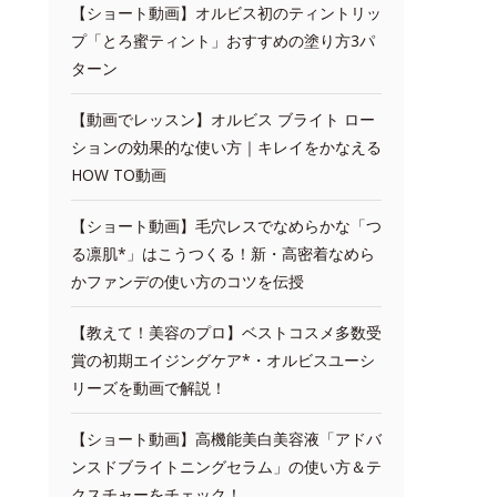
【ショート動画】オルビス初のティントリッ
プ「とろ蜜ティント」おすすめの塗り方3パ
ターン
【動画でレッスン】オルビス ブライト ロー
ションの効果的な使い方｜キレイをかなえる
HOW TO動画
【ショート動画】毛穴レスでなめらかな「つ
る凛肌*」はこうつくる！新・高密着なめら
かファンデの使い方のコツを伝授
【教えて！美容のプロ】ベストコスメ多数受
賞の初期エイジングケア*・オルビスユーシ
リーズを動画で解説！
【ショート動画】高機能美白美容液「アドバ
ンスドブライトニングセラム」の使い方＆テ
クスチャーをチェック！