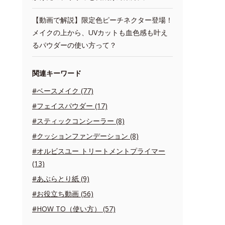
【動画で解説】限定色ピーチネクター登場！
メイクの上から、UVカットも血色感も叶え
るパウダーの使い方って？
関連キーワード
#ベースメイク (77)
#フェイスパウダー (17)
#スティックコンシーラー (8)
#クッションファンデーション (8)
#オルビスユー トリートメントプライマー
(13)
#あぶらとり紙 (9)
#お役立ち動画 (56)
#HOW TO（使い方） (57)