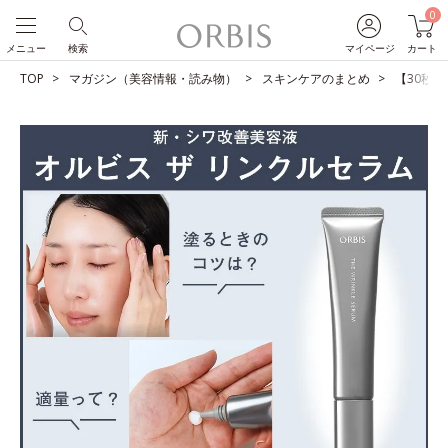
0
メニュー
検索
マイページ
カート
TOP
マガジン（美容情報・読み物）
スキンケアのまとめ
【30秒