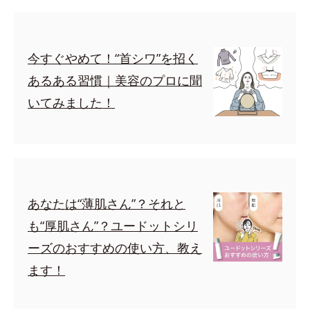
今すぐやめて！“首シワ”を招く
あるある習慣｜美容のプロに聞
いてみました！
あなたは“薄肌さん”？それと
も“厚肌さん”？ユードットシリ
ーズのおすすめの使い方、教え
ます！