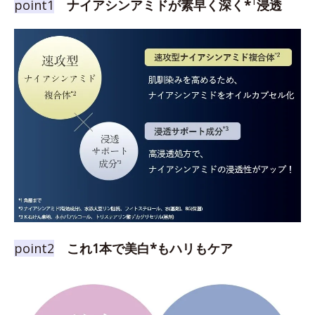
1
point1
ナイアシンアミドが素早く深く*
浸透
point2
これ1本で美白*もハリもケア