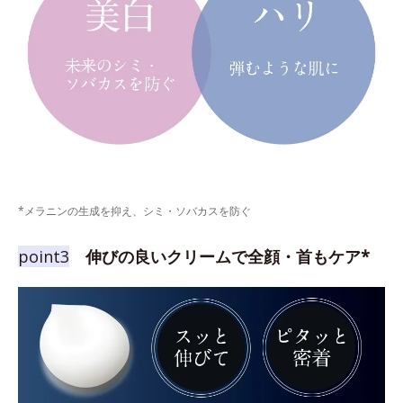
*メラニンの生成を抑え、シミ・ソバカスを防ぐ
point3
伸びの良いクリームで全顔・首もケア*