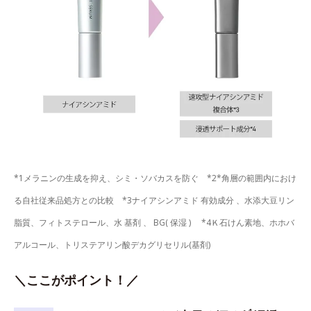
*1メラニンの生成を抑え、シミ・ソバカスを防ぐ *2*角層の範囲内におけ
る自社従来品処方との比較 *3ナイアシンアミド 有効成分 、水添大豆リン
脂質、フィトステロール、水 基剤 、 BG( 保湿 ) *4Ｋ石けん素地、ホホバ
アルコール、トリステアリン酸デカグリセリル(基剤)
＼ここがポイント！／