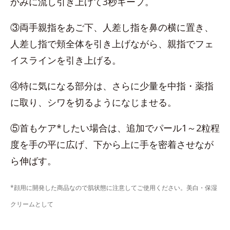
かみに流し引き上げて3秒キープ。
③両手親指をあご下、人差し指を鼻の横に置き、
人差し指で頬全体を引き上げながら、親指でフェ
イスラインを引き上げる。
④特に気になる部分は、さらに少量を中指・薬指
に取り、シワを切るようになじませる。
⑤首もケア*したい場合は、追加でパール1～2粒程
度を手の平に広げ、下から上に手を密着させなが
ら伸ばす。
*顔用に開発した商品なので肌状態に注意してご使用ください。美白・保湿
クリームとして