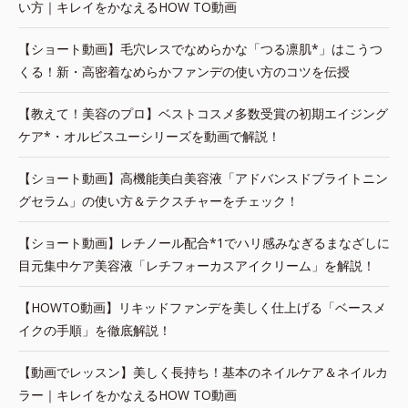
い方｜キレイをかなえるHOW TO動画
【ショート動画】毛穴レスでなめらかな「つる凛肌*」はこうつ
くる！新・高密着なめらかファンデの使い方のコツを伝授
【教えて！美容のプロ】ベストコスメ多数受賞の初期エイジング
ケア*・オルビスユーシリーズを動画で解説！
【ショート動画】高機能美白美容液「アドバンスドブライトニン
グセラム」の使い方＆テクスチャーをチェック！
【ショート動画】レチノール配合*1でハリ感みなぎるまなざしに
目元集中ケア美容液「レチフォーカスアイクリーム」を解説！
【HOWTO動画】リキッドファンデを美しく仕上げる「ベースメ
イクの手順」を徹底解説！
【動画でレッスン】美しく長持ち！基本のネイルケア＆ネイルカ
ラー｜キレイをかなえるHOW TO動画