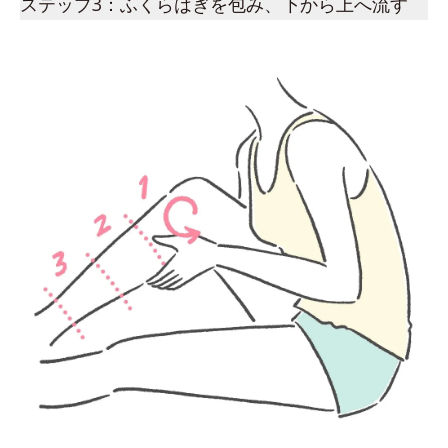
ステップ3：ふくらはぎを包み、下から上へ流す