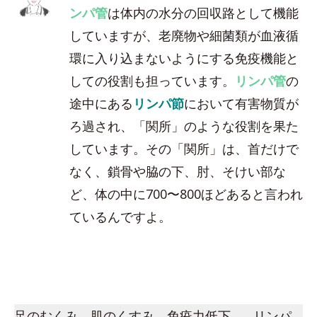
ンパ管
は体内の水分の回収路として機能
していますが、老廃物や細菌類が血液循
環に入り込まないようにする免疫機能と
しての役割も担っています。
リンパ管
の
途中にある
リンパ節
において有害物質が
ろ過され、「関所」のような役割を果た
しています。その「関所」は、首だけで
なく、鎖骨や脇の下、肘、そけい部な
ど、体の中に700〜800ほどあると言われ
ているんですよ。
足のむくみ、肌のくすみ、免疫力低下…。リンパ