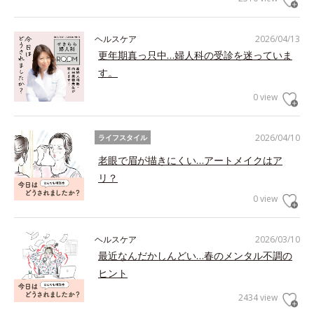
ヘルスケア
2026/04/13
更年期真っ只中…婦人科の受診を迷っていま
す。
0 view
2026/04/10
ライフスタイル
老眼で眉が描きにくい…アートメイクはア
リ？
0 view
ヘルスケア
2026/03/10
最近なんだかしんどい…春のメンタル不調の
ヒント
2434 view