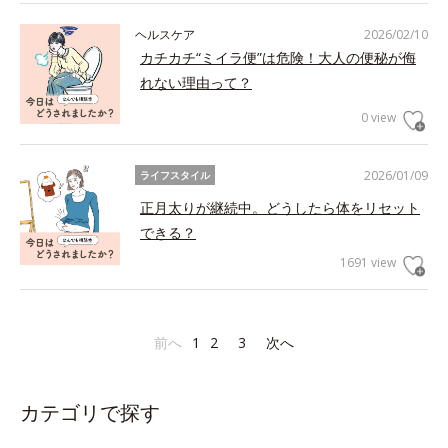
ヘルスケア
2026/02/10
カチカチ“ミイラ便”は危険！大人の便秘が侮
れない理由って？
0 view
2026/01/09
ライフスタイル
正月太りが継続中。どうしたら体をリセット
できる？
1691 view
前へ
1
2
3
次へ
カテゴリで探す