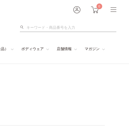
0
検
索
食品）
ボディウェア
店舗情報
マガジン