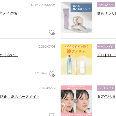
NEW
2026/08/05
ベースメイク
け”メイク術
夏もサラリ
2026/07/03
ベースメイク
たくない。
ドロドロ、
5471 view
2026/06/29
ベースメイク
防止！夏のベースメイク
限定色登場