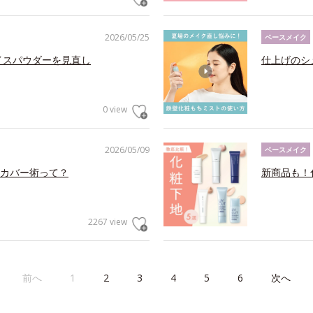
2026/05/25
ベースメイク
イスパウダーを見直し
仕上げのシ
0 view
2026/05/09
ベースメイク
カバー術って？
新商品も！
2267 view
前へ
1
2
3
4
5
6
次へ