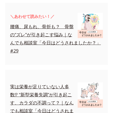
＼あわせて読みたい！／
腰痛、尿もれ、骨折も？ 骨盤
の“ズレ”が引き起こす悩み｜な
んでも相談室「今日はどうされましたか？」
#29
実は栄養が足りていない人多
数!? “新型栄養失調”が引き起こ
す、カラダの不調って？｜なん
でも相談室「今日はどうされま