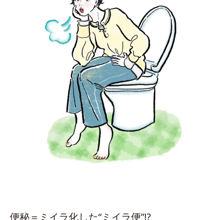
便秘＝ミイラ化した“ミイラ便”!?